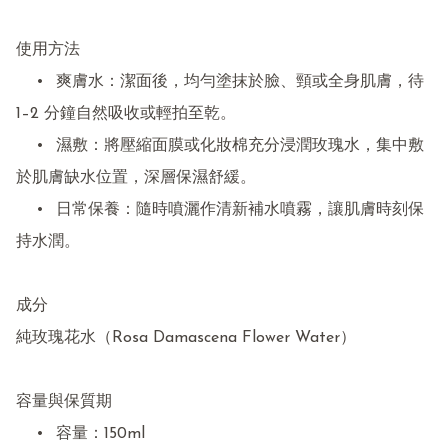
使用方法

	•	爽膚水：潔面後，均勻塗抹於臉、頸或全身肌膚，待 
1–2 分鐘自然吸收或輕拍至乾。

	•	濕敷：將壓縮面膜或化妝棉充分浸潤玫瑰水，集中敷
於肌膚缺水位置，深層保濕舒緩。

	•	日常保養：隨時噴灑作清新補水噴霧，讓肌膚時刻保
持水潤。

成分

純玫瑰花水（Rosa Damascena Flower Water）

容量與保質期

	•	容量：150ml
