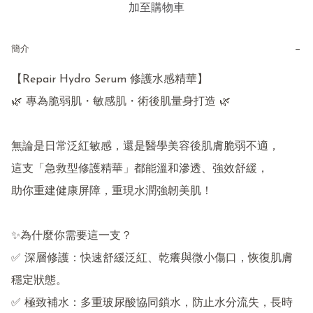
加至購物車
−
簡介
【Repair Hydro Serum 修護水感精華】

🌿 專為脆弱肌・敏感肌・術後肌量身打造 🌿

無論是日常泛紅敏感，還是醫學美容後肌膚脆弱不適，

這支「急救型修護精華」都能溫和滲透、強效舒緩，

助你重建健康屏障，重現水潤強韌美肌！

✨為什麼你需要這一支？

✅ 深層修護：快速舒緩泛紅、乾癢與微小傷口，恢復肌膚
穩定狀態。

✅ 極致補水：多重玻尿酸協同鎖水，防止水分流失，長時