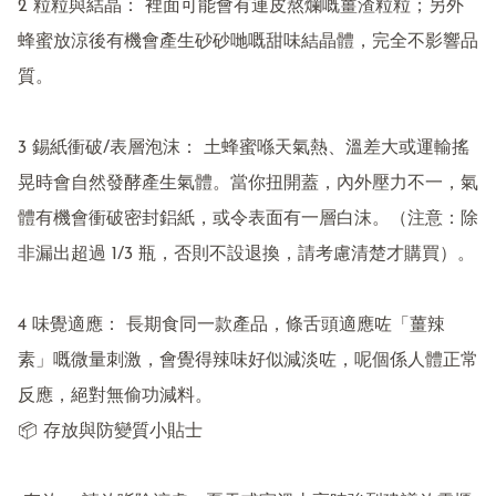
2 粒粒與結晶： 裡面可能會有連皮熬爛嘅薑渣粒粒；另外
蜂蜜放涼後有機會產生砂砂哋嘅甜味結晶體，完全不影響品
質。

3 錫紙衝破/表層泡沫： 土蜂蜜喺天氣熱、溫差大或運輸搖
晃時會自然發酵產生氣體。當你扭開蓋，內外壓力不一，氣
體有機會衝破密封鋁紙，或令表面有一層白沫。（注意：除
非漏出超過 1/3 瓶，否則不設退換，請考慮清楚才購買）。

4 味覺適應： 長期食同一款產品，條舌頭適應咗「薑辣
素」嘅微量刺激，會覺得辣味好似減淡咗，呢個係人體正常
反應，絕對無偷功減料。

📦 存放與防變質小貼士
