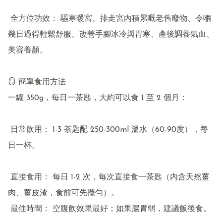
 全方位功效： 驅寒暖宮、排走宮內積累嘅老舊廢物、令嗰
幾日過得輕鬆舒服、改善手腳冰冷與胃寒、產後調養氣血、
美容養顏。

🪞 簡單食用方法

一罐 350g，每日一茶匙，大約可以食 1 至 2 個月：

 日常飲用： 1-3 茶匙配 250-300ml 溫水（60-90度），每
日一杯。

 直接食用： 每日 1-2 次，每次直接食一茶匙（內含天然薑
肉、薑皮渣，食前可先攪勻）。

 最佳時間： 空腹飲效果最好；如果腸胃弱，建議飯後食。
