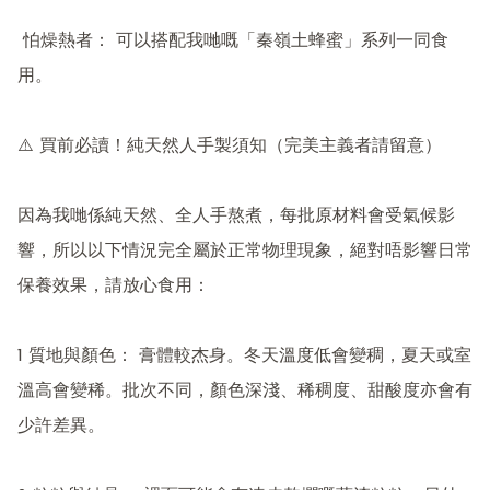
 怕燥熱者： 可以搭配我哋嘅「秦嶺土蜂蜜」系列一同食
用。

⚠️ 買前必讀！純天然人手製須知（完美主義者請留意）

因為我哋係純天然、全人手熬煮，每批原材料會受氣候影
響，所以以下情況完全屬於正常物理現象，絕對唔影響日常
保養效果，請放心食用：

1 質地與顏色： 膏體較杰身。冬天溫度低會變稠，夏天或室
溫高會變稀。批次不同，顏色深淺、稀稠度、甜酸度亦會有
少許差異。
