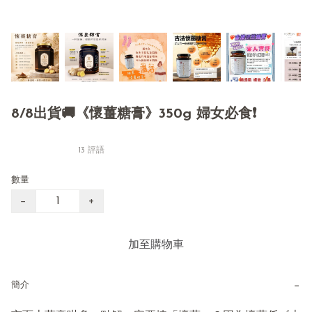
8/8出貨🚚《懷薑糖膏》350g 婦女必食❗️
13 評語
數量
−
+
加至購物車
−
簡介