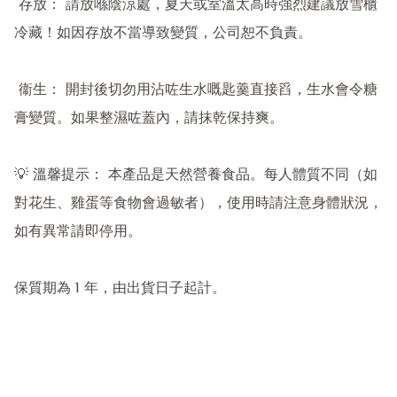
 存放： 請放喺陰涼處，夏天或室溫太高時強烈建議放雪櫃
冷藏！如因存放不當導致變質，公司恕不負責。

 衞生： 開封後切勿用沾咗生水嘅匙羹直接舀，生水會令糖
膏變質。如果整濕咗蓋內，請抹乾保持爽。

💡 溫馨提示： 本產品是天然營養食品。每人體質不同（如
對花生、雞蛋等食物會過敏者），使用時請注意身體狀況，
如有異常請即停用。

保質期為 1 年，由出貨日子起計。
