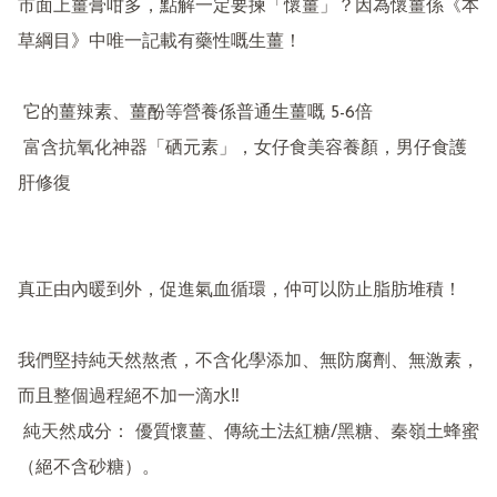
市面上薑膏咁多，點解一定要揀「懷薑」？因為懷薑係《本
草綱目》中唯一記載有藥性嘅生薑！

 它的薑辣素、薑酚等營養係普通生薑嘅 5-6倍

 富含抗氧化神器「硒元素」，女仔食美容養顏，男仔食護
肝修復

真正由內暖到外，促進氣血循環，仲可以防止脂肪堆積！

我們堅持純天然熬煮，不含化學添加、無防腐劑、無激素，
而且整個過程絕不加一滴水‼️

 純天然成分： 優質懷薑、傳統土法紅糖/黑糖、秦嶺土蜂蜜
（絕不含砂糖）。
