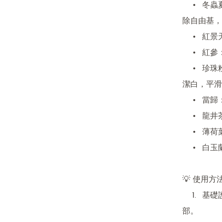
	•	冬蟲夏草：源自西藏高原，助肌膚抵禦紫外線損害，清
除自由基，
	•	紅景天：強效抗氧修護，減少自由基對肌膚的破壞。

	•	紅參：滋養修復，促進肌膚循環，提升彈性與水潤感。

	•	珍珠粉：《本草綱目》記載其美膚功效，能令肌膚晶瑩
潔白，平滑
	•	當歸：養膚潤澤，平衡膚質。

	•	龍井茶葉：豐富茶多酚，抗氧化、舒緩肌膚。

	•	薄荷葉：帶來清爽降溫感，舒緩日曬不適。

	•	白玉蘭：清香怡人，並具舒緩潤膚效果。

💡 使用方法
	1.	基礎護膚後，取約2cm直徑分量，均勻塗抹於臉部與頸
部。
