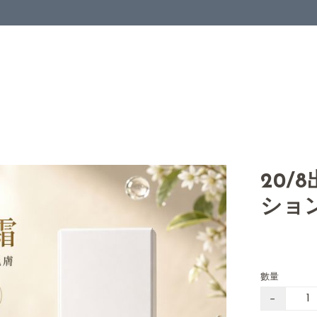
20/
ショ
數量
−