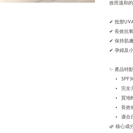
效而溫和的
✔ 抵禦UVA 
✔ 長效抗氧
✔ 保持肌膚
✔ 孕婦及小
✨ 產品特點
	•	SPF30 + PA+++，有效防護日光對肌膚的損傷。

	•	完全天然植物與草本配方，不含化學成分與激素。

	•	質地輕盈不悶膚，不阻塞毛孔。

	•	長效修復曬後肌膚，讓膚質更加健康。

	•	適合日常使用，全家大小安心防護。

🌿 核心成分