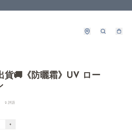
8出貨🚚《防曬霜》UV ロー
ン
2 評語
+