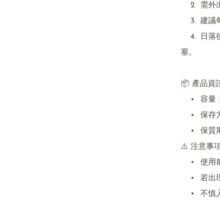
	2.	需外出前再次塗抹於面部

	3.	建議每隔 2–3 小時補塗，確保防曬效果。

	4.	日落後務必卸妝或以潔面產品徹底清潔，避免毛孔堵
塞。

📦 產品資訊
	•	容量：50ml

	•	保存方式：避光陰涼處，避免陽光直射

	•	保質期：3年（建議開封後3個月內用完）

⚠️ 注意事項
	•	使用前建議進行敏感測試。

	•	若出現不適或過敏反應，請立即停用並諮詢醫生。

	•