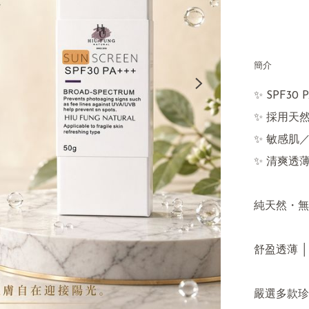
簡介
✨ SPF30
✨ 採用天
✨ 敏感肌
✨ 清爽透薄
純天然・無
舒盈透薄 │
嚴選多款珍