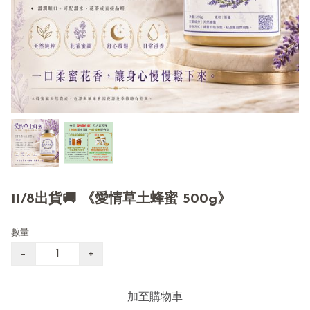
11/8出貨🚚 《愛情草土蜂蜜 500g》
數量
−
+
加至購物車