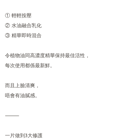
① 輕輕按壓

② 水油融合乳化

③ 精華即時混合

令植物油同高濃度精華保持最佳活性，

每次使用都係最新鮮。

而且上臉清爽，

唔會有油膩感。

⸻

一片做到3大修護
