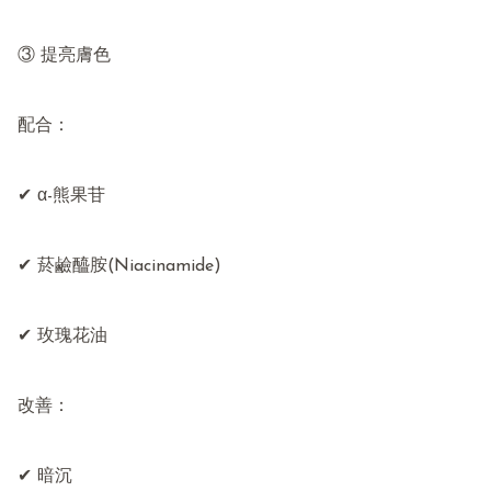
③ 提亮膚色

配合：

✔ α-熊果苷

✔ 菸鹼醯胺(Niacinamide)

✔ 玫瑰花油

改善：

✔ 暗沉
