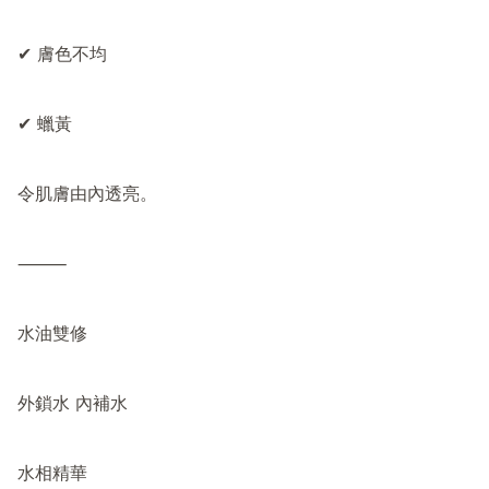
✔ 膚色不均

✔ 蠟黃

令肌膚由內透亮。

⸻

水油雙修

外鎖水 內補水

水相精華
