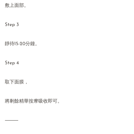
敷上面部。

Step 3

靜待15-20分鐘。

Step 4

取下面膜，

將剩餘精華按摩吸收即可。

⸻
