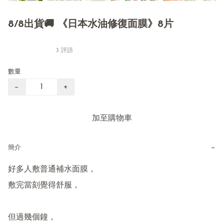
8/8出貨🚚 《日本水油修復面膜》8片
3 評語
數量
−
+
加至購物車
−
簡介
好多人敷普通補水面膜，

敷完當刻覺得舒服，

但過幾個鐘，
