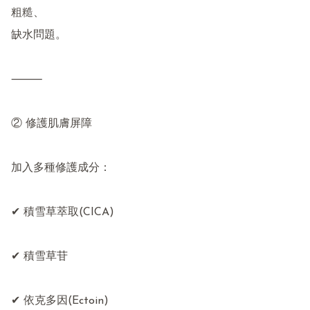
粗糙、

缺水問題。

⸻

② 修護肌膚屏障

加入多種修護成分：

✔ 積雪草萃取(CICA)

✔ 積雪草苷

✔ 依克多因(Ectoin)
