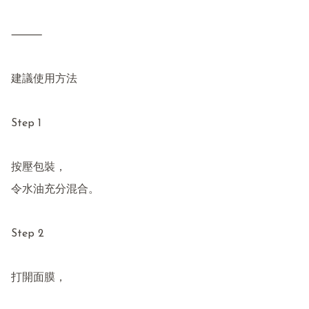
⸻

建議使用方法

Step 1

按壓包裝，

令水油充分混合。

Step 2

打開面膜，
