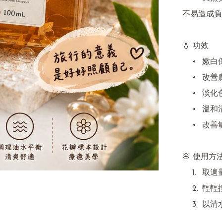
不易造成負
💧 功效

	•	嫩白保濕

	•	改善膚色暗沉，提亮光澤

	•	淡化色素，均勻膚色

	•	溫和清潔，維護肌膚屏障

	•	改善敏感肌底

🌸 使用方法
	1.	取適量潔面液加清水，搓揉至起少量泡沫

	2.	輕輕按摩面部及頸部肌膚

	3.	以清水徹底沖洗乾淨
