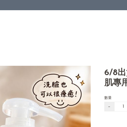
6/8
肌專
數量
−