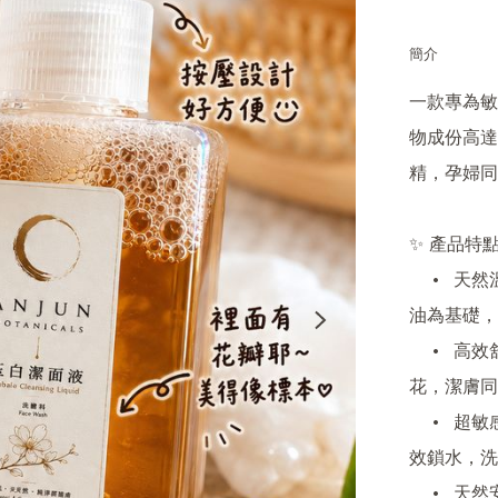
簡介
一款專為敏
物成份高達
精，孕婦同
✨ 產品特點
	•	天然溫和配方：以橄欖油、椰子油、甜杏仁油、荷荷巴
油為基礎，
	•	高效舒緩保濕：添加梨花蜜、佛手柑、天蘭葵及玉雨
花，潔膚同
	•	超敏感肌適用：無化學添加，天然皂化後生成嘅甘油有
效鎖水，洗
	•	天然安全保證：通過敏感及肌膚刺激測試，長期使用亦