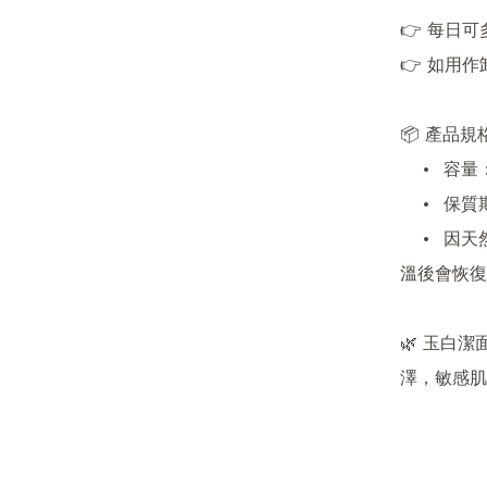
👉 每日可
👉 如用作
📦 產品規格
	•	容量：100ml

	•	保質期：1年（建議開封後 3 個月內使用）

	•	因天然油脂比例較高，氣溫低於 10°C 會變得白濁，回
溫後會恢復
🌿 玉白
澤，敏感肌