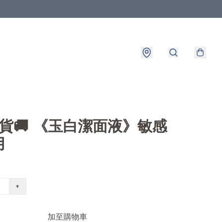
出貨🚚 《玉白潔面液》敏感
用
+
加至購物車