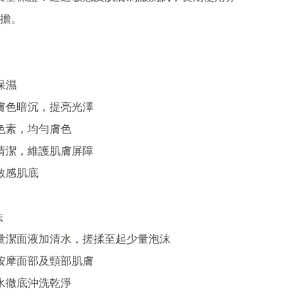
擔。


