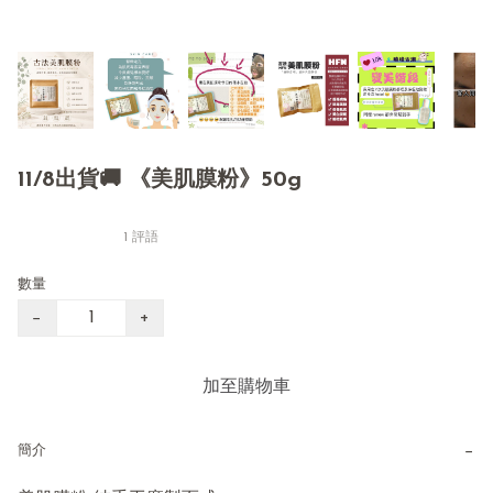
11/8出貨🚚 《美肌膜粉》50g
1 評語
數量
−
+
加至購物車
−
簡介