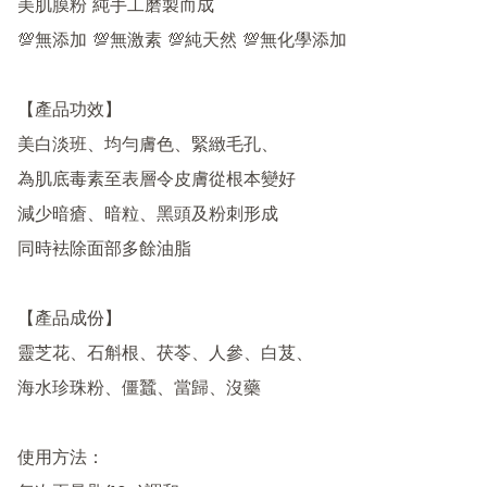
美肌膜粉 純手工磨製而成

💯無添加 💯無激素 💯純天然 💯無化學添加

【產品功效】

美白淡班、均勻膚色、緊緻毛孔、

為肌底毒素至表層令皮膚從根本變好

減少暗瘡、暗粒、黑頭及粉刺形成

同時袪除面部多餘油脂

【產品成份】

靈芝花、石斛根、茯苓、人參、白芨、

海水珍珠粉、僵蠶、當歸、沒藥

使用方法：
