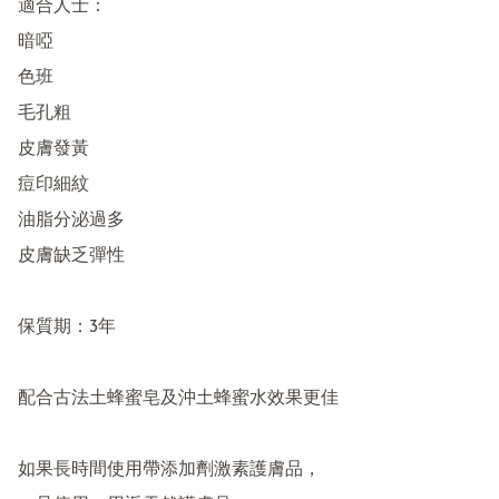
適合人士：

暗啞 

色班

毛孔粗

皮膚發黃

痘印細紋 

油脂分泌過多 

皮膚缺乏彈性 

保質期：3年

配合古法土蜂蜜皂及沖土蜂蜜水效果更佳

如果長時間使用帶添加劑激素護膚品，
