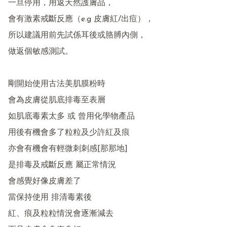
一旦停用，用返天然護膚品，

會有激素戒斷反應（e.g 皮膚紅/出痘），

所以建議用前先試係耳後或胳膊內側，

做返個敏感測試。

剛開始使用古法美肌膜粉時 

會為皮膚從肌底排毒至表層

如肌底毒素太多 或 曾用化學物產品

用後有機會多了粒粒及少許紅及痕

亦會有機會有輕微刺刺感[那那地]

是排毒及戒斷反應 屬正常情況

會感覺好像皮膚差了

當保持使用 排清毒素後 

紅、痕及粒粒情況會逐漸減去
