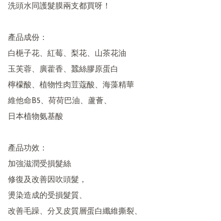
洗頭水同護髮膜兩支都買呀！

產品成份：

白梔子花、紅莓、梨花、山茶花油

玉芙蓉、廣藿香、蠶絲膠原蛋白

檸檬酸、植物性肉荳蔻酸、海藻精華

維他命B5、荷荷巴油、蘆薈、

日本植物氨基酸

產品功效：

加強滋潤受損髮絲

修復及改善因吹頭髮，

燙染造成的受損髮質、

改善毛躁、分叉皮質層蛋白纖維撕裂、
