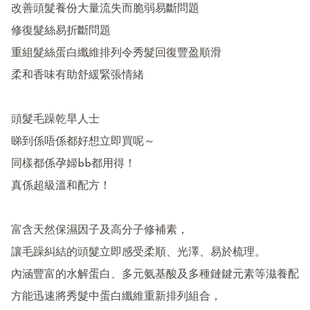
改善頭髮養份大量流失而脆弱易斷問題

修復髮絲易折斷問題

重組髮絲蛋白纖維排列令秀髮回復豐盈順滑

柔和香味有助舒緩緊張情緒

頭髮毛躁乾旱人士

睇到係唔係都好想立即買呢～

同樣都係孕婦bb都用得！

真係超級溫和配方！

富含天然保濕因子及高分子修補素，

讓毛躁糾結的頭髮立即感受柔順、光澤、易於梳理。

內涵豐富的水解蛋白、多元氨基酸及多種鏈鍵元素等滋養配
方能迅速將秀髮中蛋白纖維重新排列組合，
