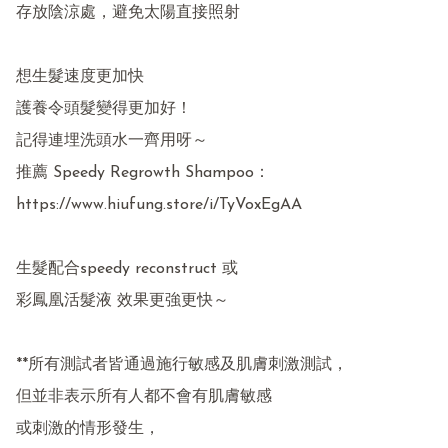
存放陰涼處，避免太陽直接照射

想生髮速度更加快

護養令頭髮變得更加好！

記得連埋洗頭水一齊用呀～

推薦 Speedy Regrowth Shampoo：

https://www.hiufung.store/i/TyVoxEgAA

生髮配合speedy reconstruct 或

彩鳳凰活髮液 效果更強更快～

**所有測試者皆通過施行敏感及肌膚刺激測試，

但並非表示所有人都不會有肌膚敏感

或刺激的情形發生，
