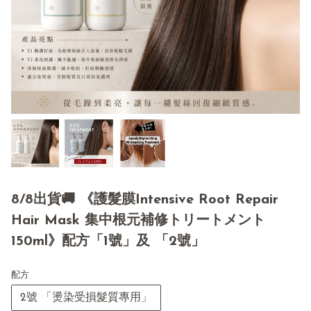
8/8出貨🚚 《護髮膜Intensive Root Repair
Hair Mask 集中根元補修トリートメント
150ml》配方「1號」及 「2號」
配方
2號 「燙染受損髮質專用」