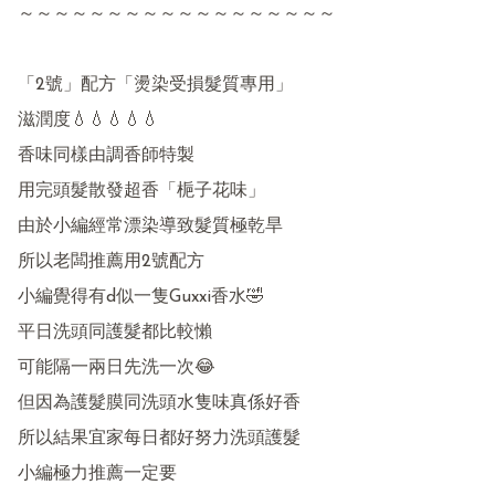
～～～～～～～～～～～～～～～～～～

「2號」配方「燙染受損髮質專用」

滋潤度💧💧💧💧💧

香味同樣由調香師特製

用完頭髮散發超香「梔子花味」

由於小編經常漂染導致髮質極乾旱

所以老闆推薦用2號配方

小編覺得有d似一隻Guxxi香水🤣

平日洗頭同護髮都比較懶 

可能隔一兩日先洗一次😂

但因為護髮膜同洗頭水隻味真係好香

所以結果宜家每日都好努力洗頭護髮

小編極力推薦一定要
