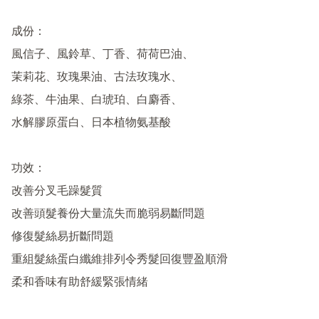
成份：

風信子、風鈴草、丁香、荷荷巴油、

茉莉花、玫瑰果油、古法玫瑰水、

綠茶、牛油果、白琥珀、白麝香、

水解膠原蛋白、日本植物氨基酸

功效：

改善分叉毛躁髮質

改善頭髮養份大量流失而脆弱易斷問題

修復髮絲易折斷問題

重組髮絲蛋白纖維排列令秀髮回復豐盈順滑

柔和香味有助舒緩緊張情緒
