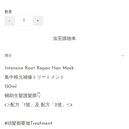
數量
−
+
加至購物車
−
簡介
Intensive Root Repair Hair Mask

集中根元補修トリートメント

150ml

輔助生髮護髮膜👇

👉配方「1號」及 配方「2號」👈

#頭髮都要做Treatment 
