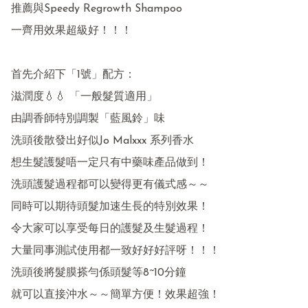
推薦與Speedy Regrowth Shampoo 

一齊用效果超級好！！！

首先介紹下「1號」配方：

滋潤度💧💧 「一般髮質適用」

由調香師特別調製「藍風鈴」味

洗頭後散發出好似Jo Malxxx 系列香水

想生髮護髮唔一定只有中藥味產品做到！

洗頭護髮過程都可以變得更有儀式感～～

同時可以期待頭髮加速生長的特別效果！

令大家可以享受每日的護髮及生髮過程！

大量同事測試使用都一致好好好評呀！！！

洗頭後將髮膜搽勻係頭髮等8~10分鐘

就可以直接沖水～～簡單方便！效果超強！
