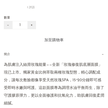
1 評語
數量
−
+
加至購物車
−
簡介
為肌膚注入絲滑玫瑰能量——全新「玫瑰修復肌底層面膜」
現已上市。獨家黃金比例萃取兩種玫瑰型態，精心調配成
分，讓每次敷臉都像享受天然玫瑰SPA，15~20分鐘即可感
受即時水嫩與呵護。這款面膜專為調理水油平衡而生，除了
守護膠原彈力，更以全面修護和抗氧化力，助肌膚回復柔潤
細膩。
