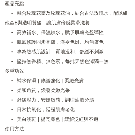
產品亮點

	•	融合玫瑰花瓣及玫瑰花油，結合古法玫瑰水，配以維
他命E與透明質酸，讓肌膚倍感柔滑滋養

	•	高效補水、保濕鎖水，賦予肌膚充盈彈性

	•	肌底修護同步亮膚，淡褪色斑、均勻膚色

	•	專為敏感肌設計，質地溫和、舒緩不刺激

	•	堅持無香精、無色素，每批天然色澤獨一無二

多重功效

	•	補水保濕 | 修護強化 | 緊緻亮膚

	•	柔和角質，煥發柔嫩光采

	•	舒緩壓力，安撫敏感，調理油脂分泌

	•	日常抗氧化，延緩肌膚老化

	•	美白淡斑 | 提亮膚色 | 緩解泛紅與不適

使用方法
