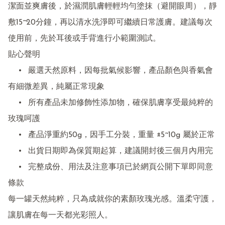
潔面並爽膚後，於濕潤肌膚輕輕均勻塗抹（避開眼周），靜
敷15~20分鐘，再以清水洗淨即可繼續日常護膚。建議每次
使用前，先於耳後或手背進行小範圍測試。

貼心聲明

	•	嚴選天然原料，因每批氣候影響，產品顏色與香氣會
有細微差異，純屬正常現象

	•	所有產品未加修飾性添加物，確保肌膚享受最純粹的
玫瑰呵護

	•	產品淨重約50g，因手工分裝，重量 ±5~10g 屬於正常

	•	出貨日期即為保質期起算，建議開封後三個月內用完

	•	完整成份、用法及注意事項已於網頁公開下單即同意
條款

每一罐天然純粹，只為成就你的素顏玫瑰光感。溫柔守護，
讓肌膚在每一天都光彩照人。