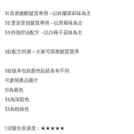
S1.容易脆斷髮質專用 --以鈴蘭茉莉味為主

S2.燙染受損髮質專用 --以黑莓味為主

S3.特強控油配方 --以白梔子花味為主

3款配方同價～大家可因應髮質選擇

3款版本包裝顏色貼紙各有不同

可參閱產品圖片

S1為紫色

S2為深藍色

S3為粉綠色

1.頭髮生長速度：★★★★★ 
