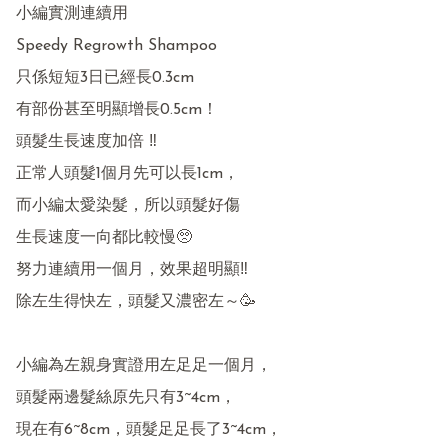
小編實測連續用

Speedy Regrowth Shampoo 

只係短短3日已經長0.3cm

有部份甚至明顯增長0.5cm！

頭髮生長速度加倍 ‼️

正常人頭髮1個月先可以長1cm，

而小編太愛染髮，所以頭髮好傷

生長速度一向都比較慢🥺

努力連續用一個月，效果超明顯‼️

除左生得快左，頭髮又濃密左～🥳

小編為左親身實證用左足足一個月，

頭髮兩邊髮絲原先只有3~4cm，

現在有6~8cm，頭髮足足長了3~4cm，
