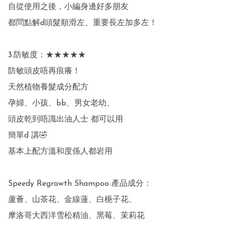
自從使用之後，小編身邊好多朋友

都問點解d頭髮順滑左、重要長左加多左！

3.防敏度：★★★★★

防敏頭皮唔再痕癢！

天然植物養髮成分配方

孕婦、小孩、bb、男女老幼、

頭皮乾到唔識出油人士 都可以用

簡單d 講🤣

基本上配方溫和度係人都岩用

Speedy Regrowth Shampoo 產品成分：

蘆薈、山茶花、金線蓮、白梔子花、

摩洛哥大西洋雪松精油、黑莓、茉莉花
