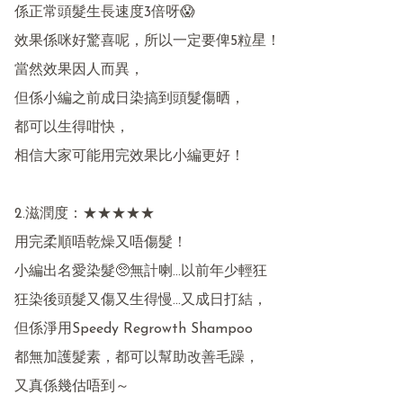
係正常頭髮生長速度3倍呀😱

效果係咪好驚喜呢，所以一定要俾5粒星！

當然效果因人而異，

但係小編之前成日染搞到頭髮傷晒，

都可以生得咁快，

相信大家可能用完效果比小編更好！

2.滋潤度：★★★★★ 

用完柔順唔乾燥又唔傷髮！

小編出名愛染髮🥺無計喇...以前年少輕狂

狂染後頭髮又傷又生得慢...又成日打結，

但係淨用Speedy Regrowth Shampoo

都無加護髮素，都可以幫助改善毛躁，

又真係幾估唔到～
