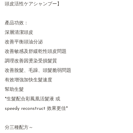
頭皮活性ケアシャンプー】

產品功效：

深層清潔頭皮

改善平衡頭油分泌

改善敏感及舒緩乾性頭皮問題

調理改善因燙染受損髮質

改善脫髮、毛躁、頭髮脆弱問題

有效增強加快生髮速度

幫助生髮 

*生髮配合彩鳳凰活髮液 或

speedy reconstruct 效果更佳*

分三種配方～
