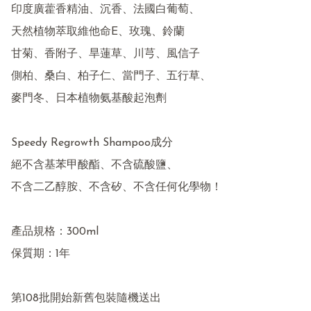
印度廣藿香精油、沉香、法國白葡萄、

天然植物萃取維他命E、玫瑰、鈴蘭

甘菊、香附子、旱蓮草、川芎、風信子

側柏、桑白、柏子仁、當門子、五行草、

麥門冬、日本植物氨基酸起泡劑

Speedy Regrowth Shampoo成分

絕不含基苯甲酸酯、不含硫酸鹽、

不含二乙醇胺、不含矽、不含任何化學物！

產品規格：300ml

保質期：1年

第108批開始新舊包裝隨機送出
