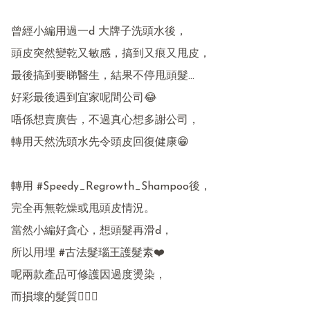
曾經小編用過一d 大牌子洗頭水後，

頭皮突然變乾又敏感，搞到又痕又甩皮，

最後搞到要睇醫生，結果不停甩頭髮...

好彩最後遇到宜家呢間公司😂

唔係想賣廣告，不過真心想多謝公司，

轉用天然洗頭水先令頭皮回復健康😁

轉用 #Speedy_Regrowth_Shampoo後，

完全再無乾燥或甩頭皮情況。

當然小編好貪心，想頭髮再滑d，

所以用埋 #古法髮瑙王護髮素❤️

呢兩款產品可修護因過度燙染，

而損壞的髮質💁🏻‍♀️
