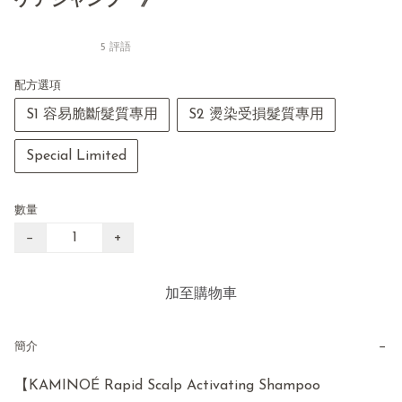
ケアシャンプー》
5 評語
配方選項
S1 容易脆斷髮質專用
S2 燙染受損髮質專用
Special Limited
數量
−
+
加至購物車
−
簡介
【KAMINOÉ Rapid Scalp Activating Shampoo
