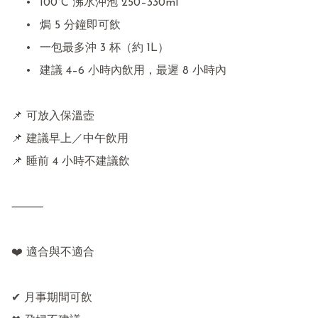
	•	100°C 沸水沖泡 250–330ml

	•	焗 5 分鐘即可飲

	•	一包最多沖 3 杯（約 1L）

	•	建議 4–6 小時內飲用，最遲 8 小時內

📌 可放入保溫壺

📌 建議早上／中午飲用

📌 睡前 4 小時不建議飲

⸻

❤️ 適合與不適合

✔ 月事期間可飲
