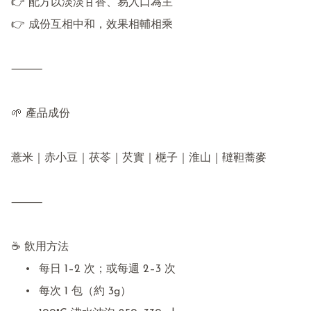
👉 配方以淡淡甘香、易入口為主

👉 成份互相中和，效果相輔相乘

⸻

🌱 產品成份

薏米｜赤小豆｜茯苓｜芡實｜梔子｜淮山｜韃靼蕎麥

⸻

☕ 飲用方法

	•	每日 1–2 次；或每週 2–3 次

	•	每次 1 包（約 3g）
