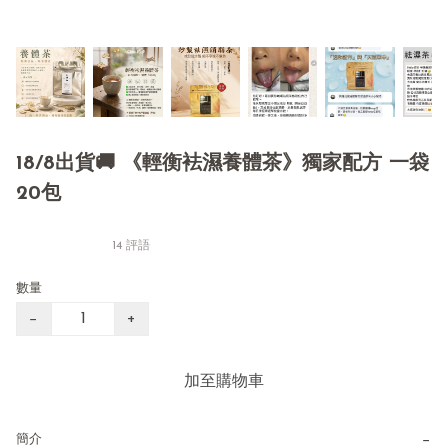
18/8出貨🚚 《輕衡袪濕養體茶》獨家配方 一袋
20包
14 評語
數量
−
+
加至購物車
−
簡介