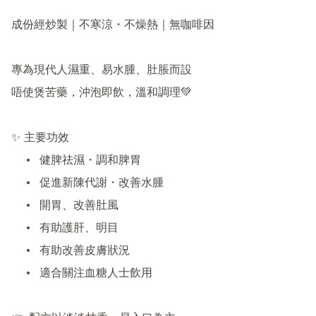
成份經炒製｜不寒涼・不燥熱｜無咖啡因

專為現代人濕重、易水腫、肚脹而設

唔使煲苦藥，沖泡即飲，溫和調理💚

✨ 主要功效

	•	健脾祛濕・調和脾胃

	•	促進新陳代謝・改善水腫

	•	開胃、改善肚風

	•	有助護肝、明目

	•	有助改善皮膚狀況

	•	適合關注血糖人士飲用
