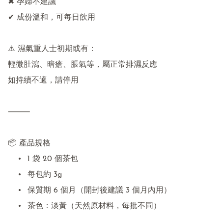
✖ 孕婦不建議

✔ 成份溫和，可每日飲用

⚠️ 濕氣重人士初期或有：

輕微肚瀉、暗瘡、脹氣等，屬正常排濕反應

如持續不適，請停用

⸻

📦 產品規格

	•	1 袋 20 個茶包

	•	每包約 3g

	•	保質期 6 個月（開封後建議 3 個月內用）

	•	茶色：淡黃（天然原材料，每批不同）
