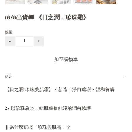
18/8出貨🚚 《日之潤．珍珠霜》
數量
−
+
加至購物車
−
簡介
【日之潤 珍珠美肌霜】・新造｜淨白遮瑕・溫和養膚

🌿 以珍珠為本，給肌膚最純淨的潤白修護

▎為什麼選擇「珍珠美肌霜」？
