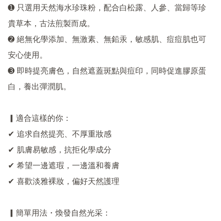
➊ 只選用天然海水珍珠粉，配合白松露、人參、當歸等珍
貴草本，古法煎製而成。

➋ 絕無化學添加、無激素、無鉛汞，敏感肌、痘痘肌也可
安心使用。

➌ 即時提亮膚色，自然遮蓋斑點與痘印，同時促進膠原蛋
白，養出彈潤肌。

▎適合這樣的你：

✔ 追求自然提亮、不厚重妝感

✔ 肌膚易敏感，抗拒化學成分

✔ 希望一邊遮瑕，一邊溫和養膚

✔ 喜歡淡雅裸妝，偏好天然護理

▎簡單用法・煥發自然光采：
