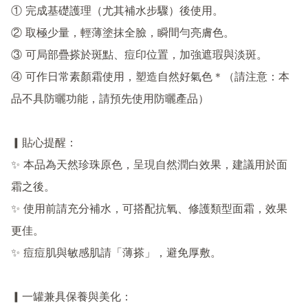
① 完成基礎護理（尤其補水步驟）後使用。

② 取極少量，輕薄塗抹全臉，瞬間勻亮膚色。

③ 可局部疊搽於斑點、痘印位置，加強遮瑕與淡斑。

④ 可作日常素顏霜使用，塑造自然好氣色＊（請注意：本
品不具防曬功能，請預先使用防曬產品）

▎貼心提醒：

✨ 本品為天然珍珠原色，呈現自然潤白效果，建議用於面
霜之後。

✨ 使用前請充分補水，可搭配抗氧、修護類型面霜，效果
更佳。

✨ 痘痘肌與敏感肌請「薄搽」，避免厚敷。

▎一罐兼具保養與美化：
