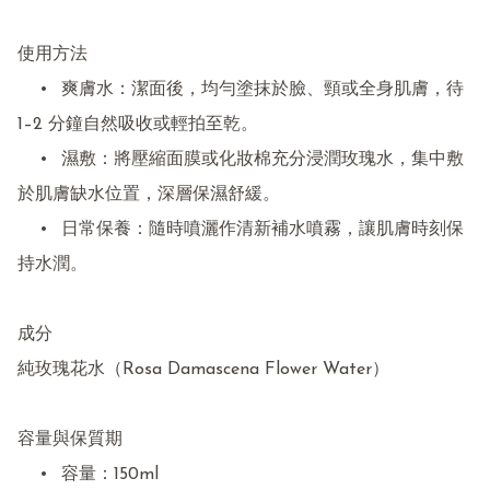
使用方法

	•	爽膚水：潔面後，均勻塗抹於臉、頸或全身肌膚，待 
1–2 分鐘自然吸收或輕拍至乾。

	•	濕敷：將壓縮面膜或化妝棉充分浸潤玫瑰水，集中敷
於肌膚缺水位置，深層保濕舒緩。

	•	日常保養：隨時噴灑作清新補水噴霧，讓肌膚時刻保
持水潤。

成分

純玫瑰花水（Rosa Damascena Flower Water）

容量與保質期

	•	容量：150ml
