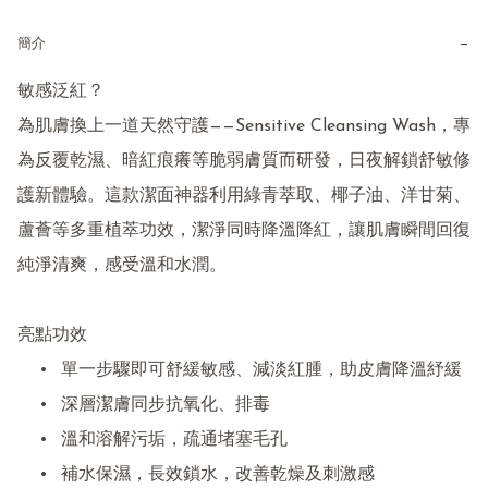
−
簡介
敏感泛紅？

為肌膚換上一道天然守護——Sensitive Cleansing Wash，專
為反覆乾濕、暗紅痕癢等脆弱膚質而研發，日夜解鎖舒敏修
護新體驗。這款潔面神器利用綠青萃取、椰子油、洋甘菊、
蘆薈等多重植萃功效，潔淨同時降溫降紅，讓肌膚瞬間回復
純淨清爽，感受溫和水潤。

亮點功效

	•	單一步驟即可舒緩敏感、減淡紅腫，助皮膚降溫紓緩

	•	深層潔膚同步抗氧化、排毒

	•	溫和溶解污垢，疏通堵塞毛孔

	•	補水保濕，長效鎖水，改善乾燥及刺激感
