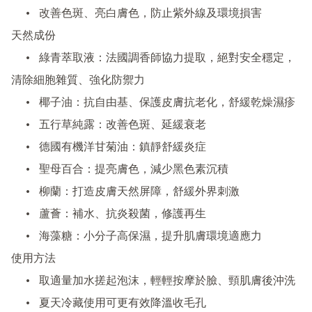
	•	改善色斑、亮白膚色，防止紫外線及環境損害

天然成份

	•	綠青萃取液：法國調香師協力提取，絕對安全穩定，
清除細胞雜質、強化防禦力

	•	椰子油：抗自由基、保護皮膚抗老化，舒緩乾燥濕疹

	•	五行草純露：改善色斑、延緩衰老

	•	德國有機洋甘菊油：鎮靜舒緩炎症

	•	聖母百合：提亮膚色，減少黑色素沉積

	•	柳蘭：打造皮膚天然屏障，舒緩外界刺激

	•	蘆薈：補水、抗炎殺菌，修護再生

	•	海藻糖：小分子高保濕，提升肌膚環境適應力

使用方法

	•	取適量加水搓起泡沫，輕輕按摩於臉、頸肌膚後沖洗

	•	夏天冷藏使用可更有效降溫收毛孔
