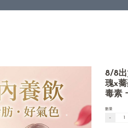
8/8
瑰x
毒素
數量
−