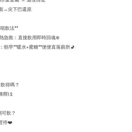
劑/重金屬 → 通便排走  

腫面→尖下巴還原

啱飲法**  

熱急救：直接飲用即時回魂❄️  

：朝早**暖水+蜜糖**便便直落廁所🚽  
