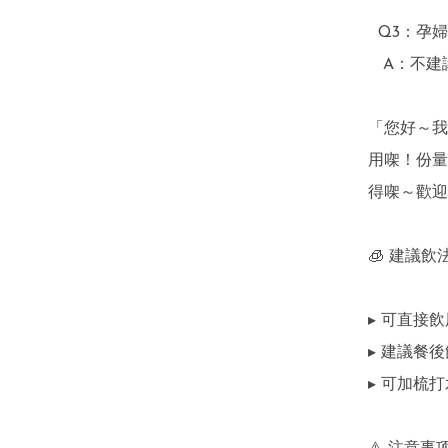
  Q3：孕婦適用？  

   A：不建議飲用  

「您好～我
用㗎！份量
得㗎～歡迎
🧊 建議飲法
▸ 可直接飲用或
▸ 建議餐後
▸ 可加梳打