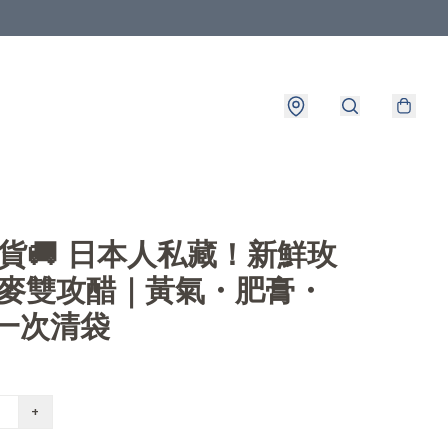
出貨🚚 日本人私藏！新鮮玫
蕎麥雙攻醋｜黃氣・肥膏・
 一次清袋
+