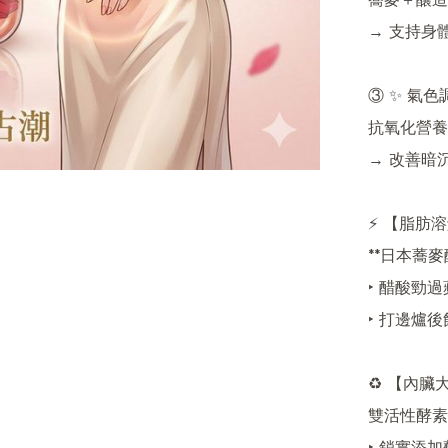
蕎麥＋釀造
→ 支持身
③ ✨ 氣色
抗氧化營養

→ 改善暗
⚡️ 【脂肪
**日本蕎麥醋*
‣ 醋酸勁過蘋
‣ 打邊爐後
♻️ 【內臟
雙活性酵素：