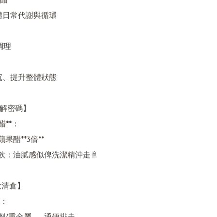
醋

體日常代謝與循環

調理

沉、提升整體狀態

溶解密碼】

*：  

果醋**3倍**  

飲：油膩感似俾洗潔精沖走🚿  

大清倉】

  
