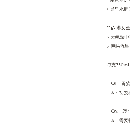
‣ 鎖實添加
‣ 晨早水
**🧊 港女至
▹ 天氣熱中
▹ 便秘救星
每支350ml

   Q1：胃痛飲得嗎？  

   A：初飲稀釋1:2

   Q2：經期可飲？  

   A：需要暫停❤️  
