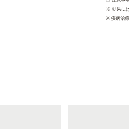
⚠️ 注意事项
※ 効果には
※ 疾病治