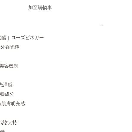
加至購物車
−
蕎麥醋｜ローズビネガー

 外在光澤

P 美容機制

光澤感

養成分

持肌膚明亮感

常代謝支持
