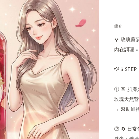
簡介
🌹 玫瑰
內在調理 ×
💡 3 STE
① 🌸 肌膚
玫瑰天然營
→ 幫助維
② 🔄 日