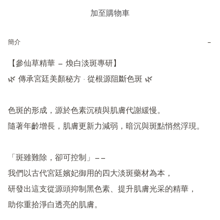
加至購物車
−
簡介
【參仙草精華 — 煥白淡斑專研】

🌿 傳承宮廷美顏秘方 · 從根源阻斷色斑 🌿

色斑的形成，源於色素沉積與肌膚代謝緩慢。

隨著年齡增長，肌膚更新力減弱，暗沉與斑點悄然浮現。

「斑雖難除，卻可控制」——

我們以古代宮廷嬪妃御用的四大淡斑藥材為本，

研發出這支從源頭抑制黑色素、提升肌膚光采的精華，

助你重拾淨白透亮的肌膚。
