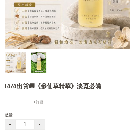
18/8出貨🚚《參仙草精華》淡斑必備
1 評語
數量
−
+