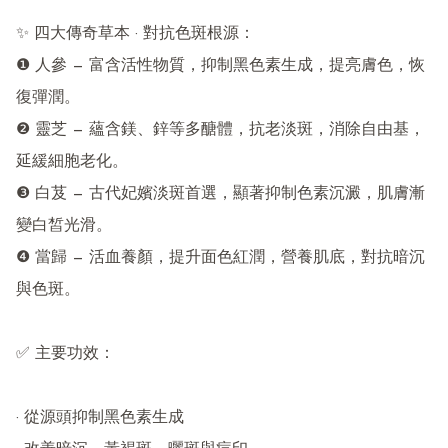
✨ 四大傳奇草本 · 對抗色斑根源：

❶ 人參 — 富含活性物質，抑制黑色素生成，提亮膚色，恢
復彈潤。

❷ 靈芝 — 蘊含鎂、鋅等多醣體，抗老淡斑，消除自由基，
延緩細胞老化。

❸ 白芨 — 古代妃嬪淡斑首選，顯著抑制色素沉澱，肌膚漸
變白皙光滑。

❹ 當歸 — 活血養顏，提升面色紅潤，營養肌底，對抗暗沉
與色斑。

✅ 主要功效：

· 從源頭抑制黑色素生成
