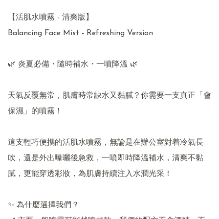
【活肌水噴霧 - 清爽版】

Balancing Face Mist - Refreshing Version

🌿 炎夏必備・隨時補水・一噴降溫 🌿

天氣反覆無常，肌膚時常缺水又黏膩？你需要一支真正「會
保濕」的噴霧！

這支輕巧便攜的活肌水噴霧，無論是在辦公室對着冷氣長
吹，還是外出曝曬後急救，一噴即時降溫補水，清爽不黏
膩，更能穿透彩妝，為肌膚持續注入水潤光采！

✨ 為什麼選擇我們？
