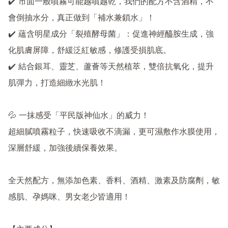
✔️ 市面一般噴霧可能越噴越乾，我們的配方不含酒精，不
會倒抽水分，真正做到「補水兼鎖水」！

✔️ 蘊含明星成分「裂殖酵母菌」：促進神經醯胺生成，強
化肌膚屏障，舒緩泛紅敏感，修護受損肌底。

✔️ 結合銀耳、靈芝、蘆薈等天然植萃，雙倍抗氧化，提升
肌彈力，打造細緻水光肌！

💦 一抹感受「平民版神仙水」的威力！

超細膩噴霧粒子，快速吸收不滴漏，更可濕敷作水膜使用，
深層舒緩，加強後續保養效果。

全天然配方，無添加色素、香料、酒精、激素及防腐劑，敏
感肌、孕媽咪、男女老少皆適用！
