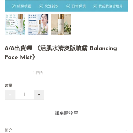
8/8出貨🚚 《活肌水清爽版噴霧 Balancing
Face Mist》
1 評語
數量
−
+
加至購物車
−
簡介