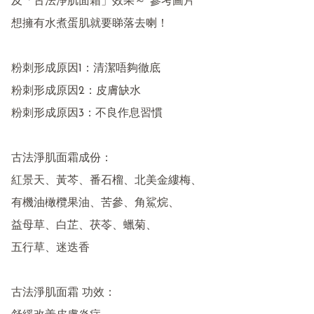
及「古法淨肌面霜」效果～*參考圖片

想擁有水煮蛋肌就要睇落去喇！

粉刺形成原因1：清潔唔夠徹底

粉刺形成原因2：皮膚缺水

粉刺形成原因3：不良作息習慣

古法淨肌面霜成份：

紅景天、黃芩、番石榴、北美金縷梅、

有機油橄欖果油、苦參、角鯊烷、

益母草、白芷、茯苓、蠟菊、

五行草、迷迭香

古法淨肌面霜 功效：
