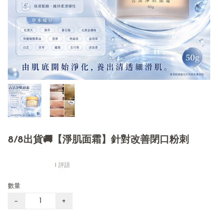
8/8出貨🚚【淨肌面霜】針對改善閉口粉刺
1 評語
數量
−
+