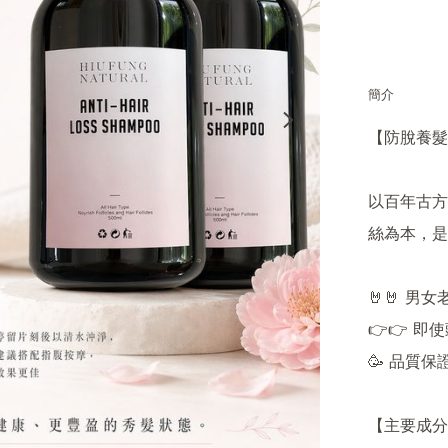
簡介
【防脫養髮
以百年古方
絲為本，是
🤘🤘 男女
👉👉 即
🥳 品質保
【主要成分