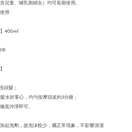
含兒童、哺乳期婦女）均可長期使用。

使用

400ml

年

】

預洗頭髮；

量洗髮水於掌心，均勻按摩頭皮約3分鐘；

水徹底沖淨即可。

加起泡劑，故泡沫較少，屬正常現象，不影響清潔