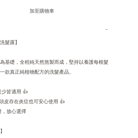
加至購物車
−
洗髮露】

為基礎，全程純天然熬製而成，堅持以養護每根髮
一款真正純植物配方的洗髮產品。

老少皆適用 👍

使頭皮存在炎症也可安心使用 👍

證，放心選擇

】
