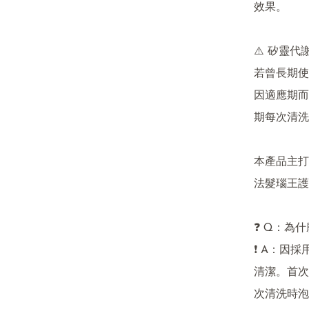
效果。

⚠️ 矽靈代
若曾長期使
因適應期而
期每次清洗
本產品主打
法髮瑙王護
❓ Q：為
❗ A：因
清潔。首次
次清洗時泡