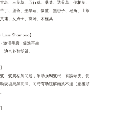
首烏、三葉草、五行草、桑葉、透骨草、側柏葉、
苦丁、蘆薈、墨旱蓮、懷薑、無患子、皂角、山茶
黃連、女貞子、當歸、木槿葉

r Loss Shampoo】

· 激活毛囊 · 促進再生

，適合各類髮質。

】

髮、髮質枯黃問題，幫助強韌髮根、養護頭皮、促
助恢復烏黑亮澤。同時有助緩解頭風不適（產後頭
。

】
