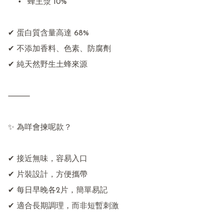
	•	蜂王漿 10%

✔ 蛋白質含量高達 68%

✔ 不添加香料、色素、防腐劑

✔ 純天然野生土蜂來源

⸻

✨ 為咩會揀呢款？

✔ 接近無味，容易入口

✔ 片裝設計，方便攜帶

✔ 每日早晚各2片，簡單易記

✔ 適合長期調理，而非短暫刺激
