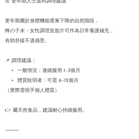
🌼 更年期人士溫和調理建議

更年期屬於身體機能逐漸下降的自然階段，

蜂の子末・女性調理皇胎片可作為日常養護補充，

有助舒緩不適感受。

📌 調理建議：

	•	一般情況：連續服用 1–3個月

	•	體質較弱者：可需 6–12個月

（實際需視乎個人體質）

👉 屬天然食品，建議耐心持續服用。

⸻
