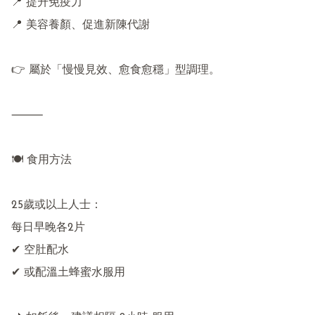
📍 提升免疫力

📍 美容養顏、促進新陳代謝

👉 屬於「慢慢見效、愈食愈穩」型調理。

⸻

🍽 食用方法

25歲或以上人士：

每日早晚各2片

✔ 空肚配水

✔ 或配溫土蜂蜜水服用
