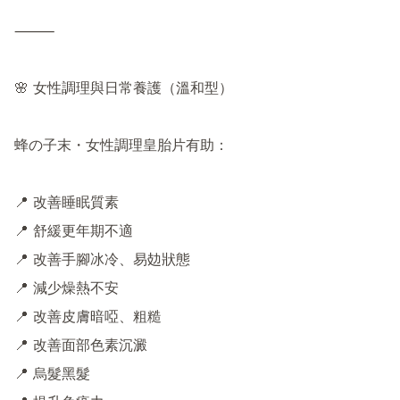
⸻

🌸 女性調理與日常養護（溫和型）

蜂の子末・女性調理皇胎片有助：

📍 改善睡眠質素

📍 舒緩更年期不適

📍 改善手腳冰冷、易攰狀態

📍 減少燥熱不安

📍 改善皮膚暗啞、粗糙

📍 改善面部色素沉澱

📍 烏髮黑髮
