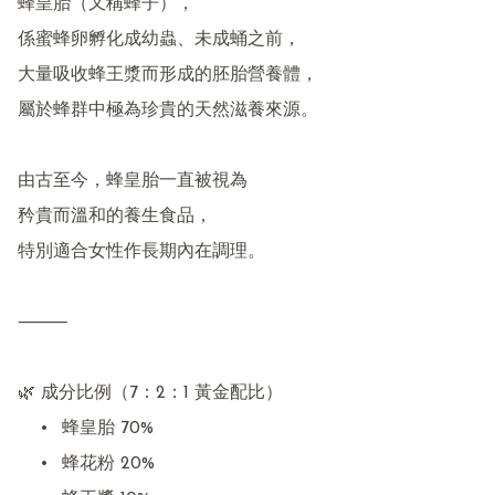
蜂皇胎（又稱蜂子），

係蜜蜂卵孵化成幼蟲、未成蛹之前，

大量吸收蜂王漿而形成的胚胎營養體，

屬於蜂群中極為珍貴的天然滋養來源。

由古至今，蜂皇胎一直被視為

矜貴而溫和的養生食品，

特別適合女性作長期內在調理。

⸻

🌿 成分比例（7：2：1 黃金配比）

	•	蜂皇胎 70%

	•	蜂花粉 20%
