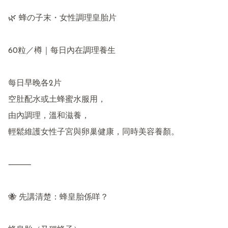
🌿 蜂の子末・女性調理皇胎片

60粒／樽｜每日內在調理養生

每日早晚各2片

空肚配水或土蜂蜜水服用，

由內調理，溫和滋養，

輕鬆維護女性子宮與卵巢健康，同時美容養顏。

⸻

🐝 先講清楚：蜂皇胎係咩？
