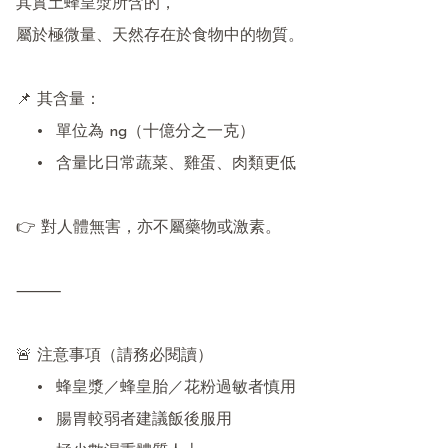
其實土蜂皇漿所含的，

屬於極微量、天然存在於食物中的物質。

📌 其含量：

	•	單位為 ng（十億分之一克）

	•	含量比日常蔬菜、雞蛋、肉類更低

👉 對人體無害，亦不屬藥物或激素。

⸻

🚨 注意事項（請務必閱讀）

	•	蜂皇漿／蜂皇胎／花粉過敏者慎用

	•	腸胃較弱者建議飯後服用
