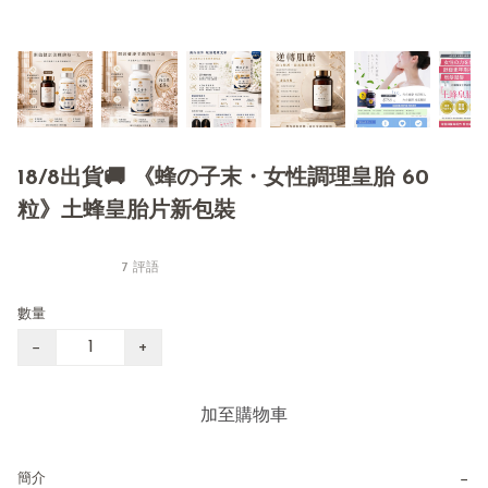
18/8出貨🚚 《蜂の子末・女性調理皇胎 60
粒》土蜂皇胎片新包裝
7 評語
數量
−
+
加至購物車
−
簡介