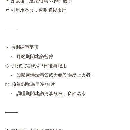
📌 如飯後，建議相隔 2小時 服用

📌 可用水吞服，或咀嚼後服用

⸻

🌙 特別建議事項

	•	月經期間建議暫停

👉 月經完結乾淨 3日後再服用

	•	如屬易燥熱體質或天氣乾燥易上火者：

👉 份量調整為早晚各1片

	•	調理期間建議清淡飲食，多飲溫水

⸻
