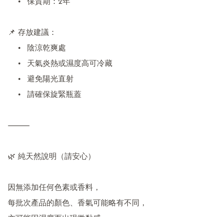
	•	保質期：2年

📌 存放建議：

	•	陰涼乾爽處

	•	天氣炎熱或濕度高可冷藏

	•	避免陽光直射

	•	請確保旋緊瓶蓋

⸻

🌿 純天然說明（請安心）

因無添加任何色素或香料，

每批次產品的顏色、香氣可能略有不同，
