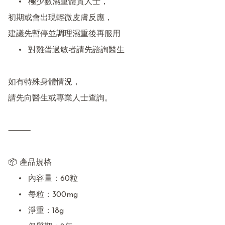
	•	極少數濕重體質人士，

初期或會出現輕微皮膚反應，

建議先暫停並調理濕重後再服用

	•	對雞蛋過敏者請先諮詢醫生

如有特殊身體情況，

請先向醫生或專業人士查詢。

⸻

📦 產品規格

	•	內容量：60粒

	•	每粒：300mg

	•	淨重：18g
