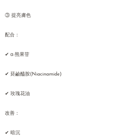
③ 提亮膚色

配合：

✔ α-熊果苷

✔ 菸鹼醯胺(Niacinamide)

✔ 玫瑰花油

改善：

✔ 暗沉
