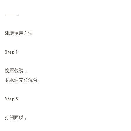
⸻

建議使用方法

Step 1

按壓包裝，

令水油充分混合。

Step 2

打開面膜，
