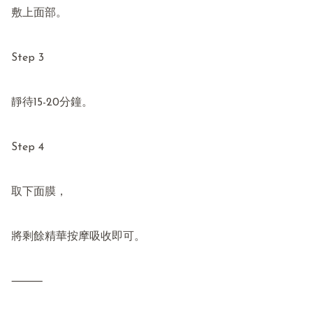
敷上面部。

Step 3

靜待15-20分鐘。

Step 4

取下面膜，

將剩餘精華按摩吸收即可。

⸻
