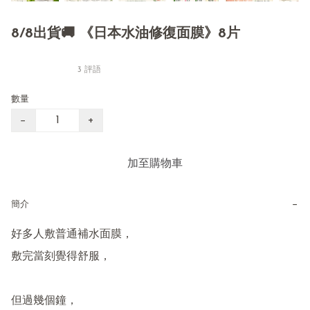
8/8出貨🚚 《日本水油修復面膜》8片
3 評語
數量
−
+
加至購物車
−
簡介
好多人敷普通補水面膜，

敷完當刻覺得舒服，

但過幾個鐘，
