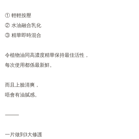
① 輕輕按壓

② 水油融合乳化

③ 精華即時混合

令植物油同高濃度精華保持最佳活性，

每次使用都係最新鮮。

而且上臉清爽，

唔會有油膩感。

⸻

一片做到3大修護
