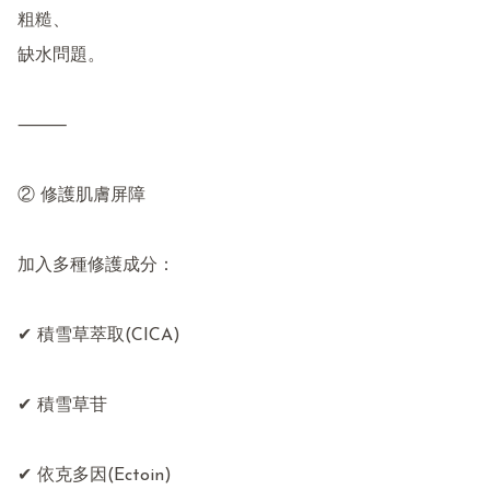
粗糙、

缺水問題。

⸻

② 修護肌膚屏障

加入多種修護成分：

✔ 積雪草萃取(CICA)

✔ 積雪草苷

✔ 依克多因(Ectoin)
