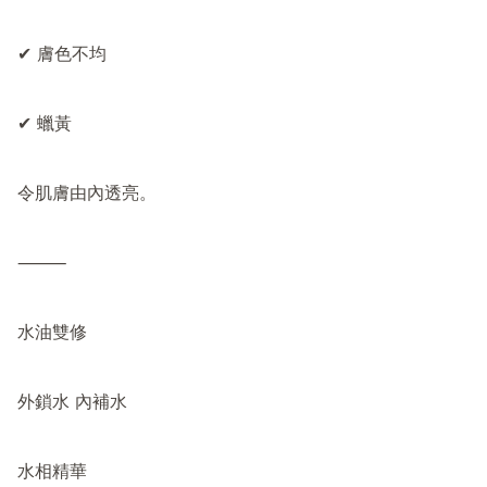
✔ 膚色不均

✔ 蠟黃

令肌膚由內透亮。

⸻

水油雙修

外鎖水 內補水

水相精華
