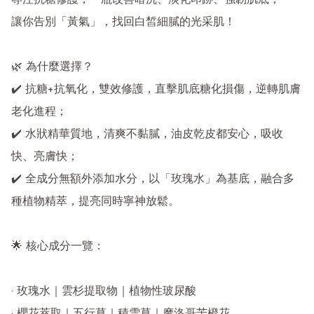
專注抗糖修護，一瓶改善暗沉、淡化印跡、強韌肌底，

讓你告別「黃氣」，找回白皙細膩的光采肌！

🌿 為什麼選擇？

✔️ 抗糖+抗氧化，雙效修護，直擊肌底糖化損傷，逆轉肌膚
老化進程；

✔️ 水狀精華質地，清爽不黏膩，油皮乾皮都安心，吸收
快、亮膚快；

✔️ 全成分無額外添加水分，以「玫瑰水」為基底，融合多
種植物精萃，提亮同時寧神放鬆。

🌟 核心成分一覽：

· 玫瑰水｜雲杉提取物｜植物性玻尿酸
