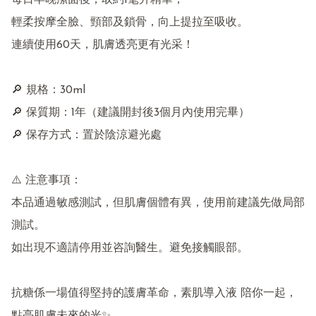
每日早晚潔面後，取約1毫升精華，

輕柔按摩全臉、頸部及鎖骨，向上提拉至吸收。

連續使用60天，肌膚透亮更有光采！

🔎 規格：30ml

🔎 保質期：1年（建議開封後3個月內使用完畢）

🔎 保存方式：置於陰涼避光處

⚠️ 注意事項：

本品通過敏感測試，但肌膚個體有異，使用前建議先做局部
測試。

如出現不適請停用並咨詢醫生。避免接觸眼部。

抗糖係一場值得堅持的護膚革命，素肌導入液 陪你一起，