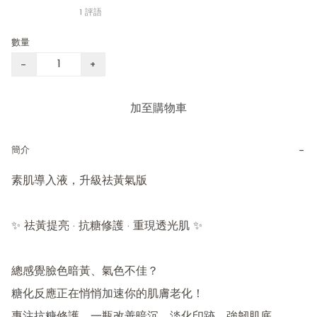
1 評語
數量
−
+
加至購物車
−
簡介
素肌導入液，升級祛黃氣版

✨ 祛黃提亮 · 抗糖修護 · 重現透光肌 ✨

總感覺臉色暗黃、氣色不佳？

糖化反應正在悄悄加速你的肌膚老化！
