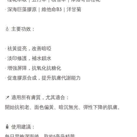
· 櫻花萃取｜五行草｜積雪草｜摩洛哥苦橙花

· 深海巨藻膠原｜維他命B3｜洋甘菊

💧 主要功效：

· 祛黃提亮，改善暗啞

· 淡印修護，補水鎖水

· 增強屏障，抗氧化抗糖化

· 促進膠原合成，提升肌膚代謝能力

📌 適用所有膚質，尤其適合：

開始抗初老、面色偏黃、暗沉無光、彈性下降的肌膚。

🧴 使用建議：
