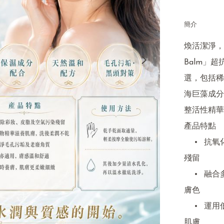
簡介
煥活潔淨，每一
Balm」
選，包括稀
海巨藻成分
整活性精華
產品特點

	•	抗氧化深層潔淨，卸除彩妝、塵埃、空氣污染物及日間
殘留

	•	融合多重植物精華，洗去一切污垢同時強效保濕、煥亮
膚色

	•	運用低溫冷壓，鎖住營養與抗老元素，適合敏感及孕婦
肌膚
