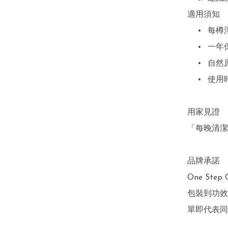
適用須知

	•	每樽淨重約100g，手工分裝有±5~10g正常誤差

	•	一年保質期，開封後三個月內用畢，確保活性

	•	自然原色，無人工香色劑，每批次外觀略有不同屬正常

	•	使用時如有異常，請立即停用及諮詢醫生

用家見證

「每晚清潔
品牌承諾

One Ste
包裝到功效
單即代表同