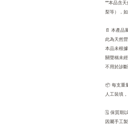
**本品含
梨等），如
📄 本產
此為天然營
本品未根據
關聲稱未經
不用於診斷
📦 每支重
人工裝填，
🗓 保質
因屬手工製