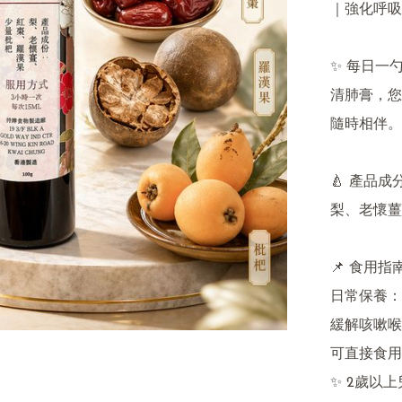
｜強化呼吸
✨ 每日一
清肺膏，您
隨時相伴。

🍐 產品成分
梨、老懷薑
📌 食用指南
日常保養：每日
緩解咳嗽喉痛
可直接食用
✨ 2歲以上