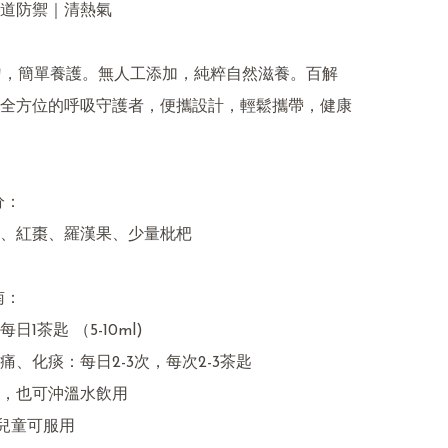
道防禦｜清熱氣

勺，簡單養護。無人工添加，純粹自然滋養。百解
全方位的呼吸守護者，便攜設計，輕鬆攜帶，健康
：

、紅棗、羅漢果、少量枇杷

：

1茶匙 （5-10ml)

、化痰：每日2-3次，每次2-3茶匙

，也可沖溫水飲用

兒童可服用
