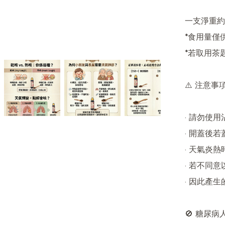
一支淨重約1
*食用量僅
*若取用茶
⚠️ 注意事項
· 請勿使
· 開蓋後
· 天氣炎熱
· 若不同
· 因此產生
🚫 糖尿