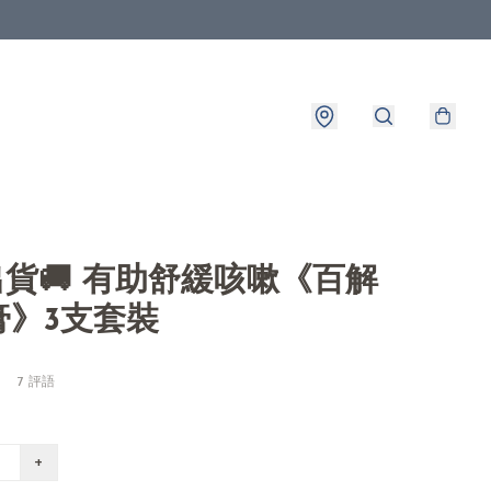
8出貨🚚 有助舒緩咳嗽《百解
膏》3支套裝
7 評語
+