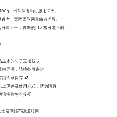
00g，日常保養約可服用10天。

供參考，實際因取用量略有差異。

匙分量不一，實際使用天數可能不同。

：

用沾生水的勺子直接舀取

若蓋內弄濕，請擦乾再密封

時請冷藏保存 🧊

意以上保存及使用方式，請勿購買

的退換貨恕不接受

病人士及孕婦不建議服用
