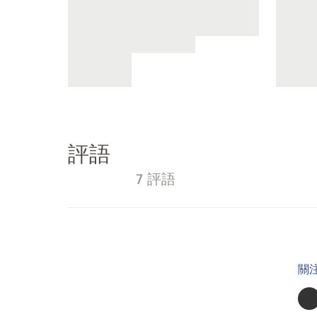
評語
7 評語
關