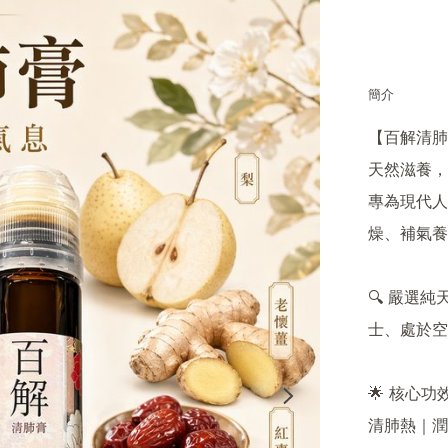
簡介
【百解清肺膏
天然滋養，
專為現代人
燥、補氣養
🔍 嚴選
士、處於空
🌟 核心功效 
清肺熱｜潤