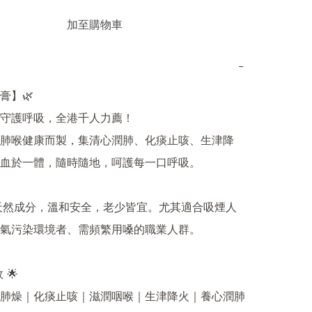
加至購物車
−
】🌿

守護呼吸，全港千人力薦！

肺喉健康而製，集清心潤肺、化痰止咳、生津降
血於一體，隨時隨地，呵護每一口呼吸。

純天然成分，溫和安全，老少皆宜。尤其適合吸煙人
氣污染環境者、需頻繁用嗓的職業人群。

🌟

肺燥｜化痰止咳｜滋潤咽喉｜生津降火｜養心潤肺