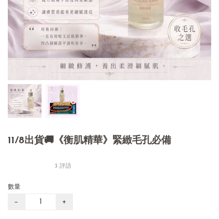
11/8出貨🚚《衡肌精華》緊緻毛孔必備
3 評語
數量
−
+