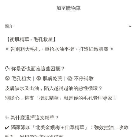
加至購物車
−
簡介
【衡肌精華 · 毛孔救星】

✧ 告別粗大毛孔・重拾水油平衡・打造細緻肌膚 ✧

💦 你是否也面臨這些困擾？

😦 毛孔粗大｜😨 肌膚乾荒｜😱 不停補妝

皮膚缺水又出油，陷入越補越油的惡性循環？

別擔心，這支「衡肌精華」就是你的毛孔管理專家！

✨ 為什麼選擇這支精華？

✔️ 獨家添加「北美金縷梅＋仙草精華」：強效控油、收斂