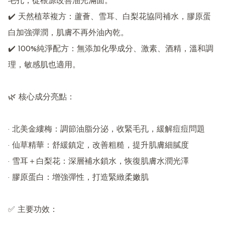
毛孔，從根源改善油光滿面。

✔️ 天然植萃複方：蘆薈、雪耳、白梨花協同補水，膠原蛋
白加強彈潤，肌膚不再外油內乾。

✔️ 100%純淨配方：無添加化學成分、激素、酒精，溫和調
理，敏感肌也適用。

🌿 核心成分亮點：

· 北美金縷梅：調節油脂分泌，收緊毛孔，緩解痘痘問題

· 仙草精華：舒緩鎮定，改善粗糙，提升肌膚細膩度

· 雪耳＋白梨花：深層補水鎖水，恢復肌膚水潤光澤

· 膠原蛋白：增強彈性，打造緊緻柔嫩肌

✅ 主要功效：
