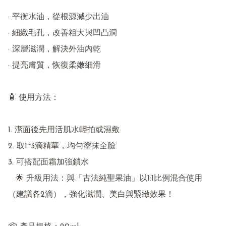
· 平衡水油，從根源減少出油

· 細緻毛孔，改善粗大與凹凸洞

· 深層滋潤，解決外油內乾

· 提亮膚質，恢復柔嫩細滑

🧴 使用方法：

1. 潔面後先用活肌水輕拍或濕敷

2. 取1~3滴精華，均勻塗抹全臉

3. 可搭配面霜加強鎖水

   🌟 升級用法：與「古法純聖果油」以1:1比例混合使用
（建議各2滴），強化滋潤、美白與緊緻效果！
