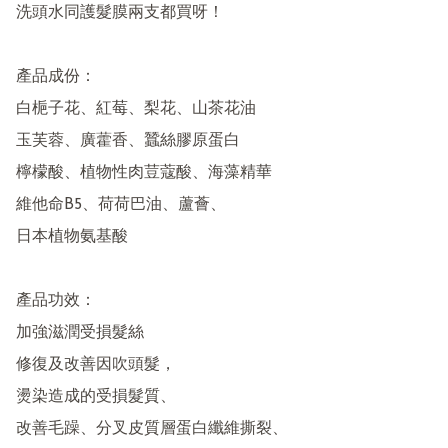
洗頭水同護髮膜兩支都買呀！

產品成份：

白梔子花、紅莓、梨花、山茶花油

玉芙蓉、廣藿香、蠶絲膠原蛋白

檸檬酸、植物性肉荳蔻酸、海藻精華

維他命B5、荷荷巴油、蘆薈、

日本植物氨基酸

產品功效：

加強滋潤受損髮絲

修復及改善因吹頭髮，

燙染造成的受損髮質、

改善毛躁、分叉皮質層蛋白纖維撕裂、
