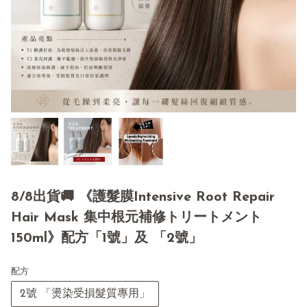
8/8出貨🚚 《護髮膜Intensive Root Repair
Hair Mask 集中根元補修トリートメント
150ml》配方「1號」及 「2號」
配方
2號 「燙染受損髮質專用」