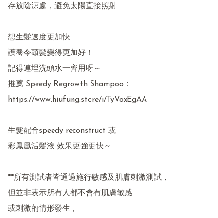
存放陰涼處，避免太陽直接照射

想生髮速度更加快

護養令頭髮變得更加好！

記得連埋洗頭水一齊用呀～

推薦 Speedy Regrowth Shampoo：

https://www.hiufung.store/i/TyVoxEgAA

生髮配合speedy reconstruct 或

彩鳳凰活髮液 效果更強更快～

**所有測試者皆通過施行敏感及肌膚刺激測試，

但並非表示所有人都不會有肌膚敏感

或刺激的情形發生，
