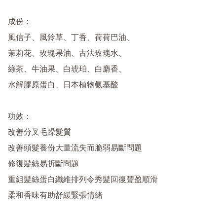
成份：

風信子、風鈴草、丁香、荷荷巴油、

茉莉花、玫瑰果油、古法玫瑰水、

綠茶、牛油果、白琥珀、白麝香、

水解膠原蛋白、日本植物氨基酸

功效：

改善分叉毛躁髮質

改善頭髮養份大量流失而脆弱易斷問題

修復髮絲易折斷問題

重組髮絲蛋白纖維排列令秀髮回復豐盈順滑

柔和香味有助舒緩緊張情緒
