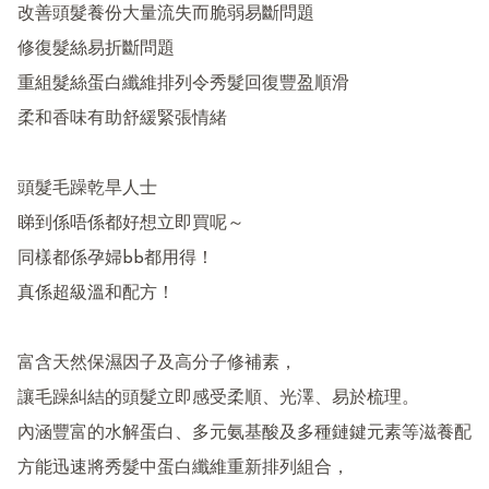
改善頭髮養份大量流失而脆弱易斷問題

修復髮絲易折斷問題

重組髮絲蛋白纖維排列令秀髮回復豐盈順滑

柔和香味有助舒緩緊張情緒

頭髮毛躁乾旱人士

睇到係唔係都好想立即買呢～

同樣都係孕婦bb都用得！

真係超級溫和配方！

富含天然保濕因子及高分子修補素，

讓毛躁糾結的頭髮立即感受柔順、光澤、易於梳理。

內涵豐富的水解蛋白、多元氨基酸及多種鏈鍵元素等滋養配
方能迅速將秀髮中蛋白纖維重新排列組合，
