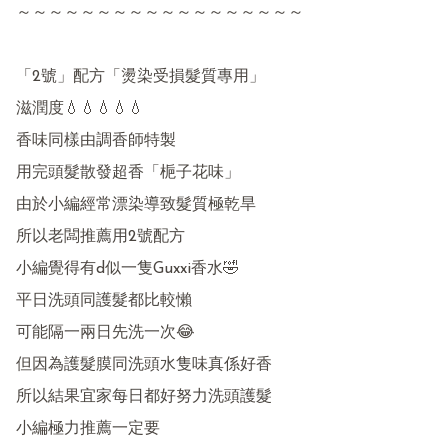
～～～～～～～～～～～～～～～～～～

「2號」配方「燙染受損髮質專用」

滋潤度💧💧💧💧💧

香味同樣由調香師特製

用完頭髮散發超香「梔子花味」

由於小編經常漂染導致髮質極乾旱

所以老闆推薦用2號配方

小編覺得有d似一隻Guxxi香水🤣

平日洗頭同護髮都比較懶 

可能隔一兩日先洗一次😂

但因為護髮膜同洗頭水隻味真係好香

所以結果宜家每日都好努力洗頭護髮

小編極力推薦一定要
