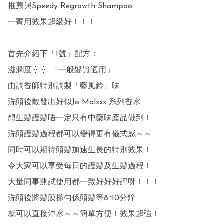
推薦與Speedy Regrowth Shampoo 

一齊用效果超級好！！！

首先介紹下「1號」配方：

滋潤度💧💧 「一般髮質適用」

由調香師特別調製「藍風鈴」味

洗頭後散發出好似Jo Malxxx 系列香水

想生髮護髮唔一定只有中藥味產品做到！

洗頭護髮過程都可以變得更有儀式感～～

同時可以期待頭髮加速生長的特別效果！

令大家可以享受每日的護髮及生髮過程！

大量同事測試使用都一致好好好評呀！！！

洗頭後將髮膜搽勻係頭髮等8~10分鐘

就可以直接沖水～～簡單方便！效果超強！
