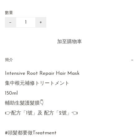
數量
−
+
加至購物車
−
簡介
Intensive Root Repair Hair Mask

集中根元補修トリートメント

150ml

輔助生髮護髮膜👇

👉配方「1號」及 配方「2號」👈

#頭髮都要做Treatment 
