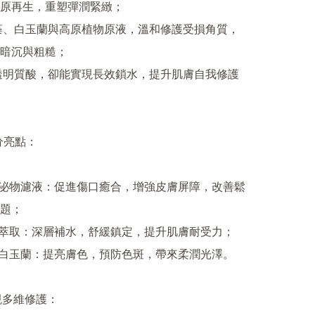
原再生，重塑彈潤緊緻；

海藻、白玉蘭與高原植物原液，溫和修護受損角質，
暗沉與粗糙；

加透明質酸，卻能實現長效鎖水，提升肌膚自我修護
分亮點：

蝸牛分泌物濾液：促進傷口癒合，增強皮膚屏障，改善鬆
題；

仙人掌萃取：深層補水，舒緩鎮定，提升肌膚耐受力；

海藻與白玉蘭：提亮膚色，預防色斑，帶來柔潤光澤。

現多維修護：
