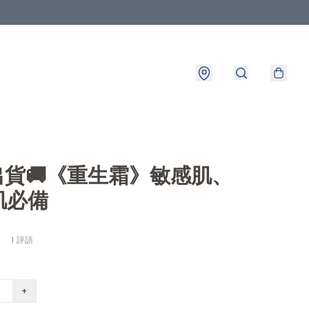
8出貨🚚《重生霜》敏感肌、
肌必備
1 評語
+