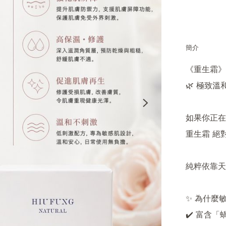
簡介
《重生霜》

🌿 極致溫
如果你正在
重生霜 絕
純粹依靠天
✨ 為什麼
✔️ 富含