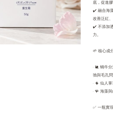
底，促進膠
✔️ 融合
改善泛紅、
✔️ 不添
力。

🌱 核心成
· 🐌 
弛與毛孔問
· 🌵 
· 🪸 
✅ 一瓶實