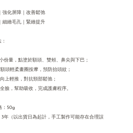
感｜強化屏障｜改善鬆弛

沉｜細緻毛孔｜緊緻提升

：

珠大小份量，點塗於額頭、雙頰、鼻尖與下巴；

翼向額頭輕柔畫圈按摩，預防抬頭紋；

由下向上輕推，對抗頸部鬆弛；

輕拍全臉，幫助吸收，完成護膚程序。

：50g

期：3年（以出貨日為起計，手工製作可能存在合理誤