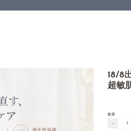
18/
超敏
數量
−