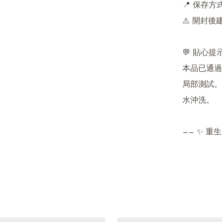
📍 保存
⚠️ 開封後
💬 貼心提示
本品已通過
局部測試。
水沖洗。

—— ✨ 