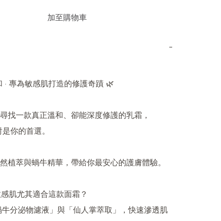
加至購物車
−
和 · 專為敏感肌打造的修護奇蹟 🌿

尋找一款真正溫和、卻能深度修護的乳霜，

對是你的首選。

然植萃與蝸牛精華，帶給你最安心的護膚體驗。

敏感肌尤其適合這款面霜？

「蝸牛分泌物濾液」與「仙人掌萃取」，快速滲透肌