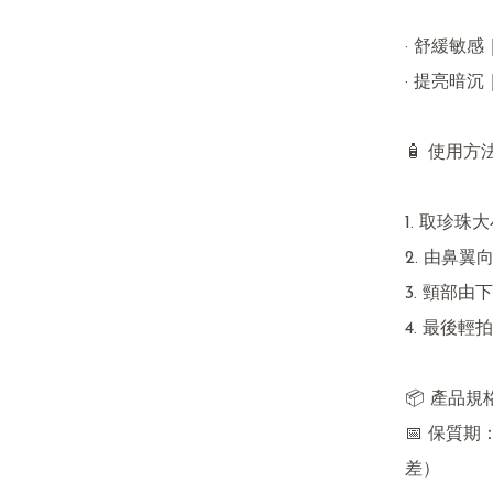
· 舒緩敏
· 提亮暗
🧴 使用方法
1. 取珍
2. 由鼻
3. 頸部
4. 最後
📦 產品規格
📅 保質
差）
