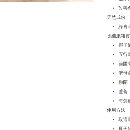
	•	改善色斑、亮白膚色，防止紫外線及環境損害

天然成份

	•	綠青萃取液：法國調香師協力提取，絕對安全穩定，清
除細胞雜質
	•	椰子油：抗自由基、保護皮膚抗老化，舒緩乾燥濕疹

	•	五行草純露：改善色斑、延緩衰老

	•	德國有機洋甘菊油：鎮靜舒緩炎症

	•	聖母百合：提亮膚色，減少黑色素沉積

	•	柳蘭：打造皮膚天然屏障，舒緩外界刺激

	•	蘆薈：補水、抗炎殺菌，修護再生

	•	海藻糖：小分子高保濕，提升肌膚環境適應力

使用方法

	•	取適量加水搓起泡沫，輕輕按摩於臉、頸肌膚後沖洗

	•	夏天冷藏使用可更有效降溫收毛孔
