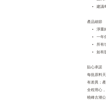
	•	建議每天不限次數，全身適用，敏感測試後安心使用

產品細節

	•	淨重約100ml，手工分裝正負5~10g皆屬正常

	•	一年保質期，建議開封三個月用畢

	•	所有功效及用法於網頁標示，包裝簡約

	•	如有肌膚異常即停用並諮詢醫生，勿入眼

貼心承諾

每批原料天
有差異；產
全程用心，
曉峰古潮公