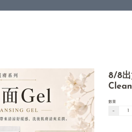
8/8出
Clea
數量
−