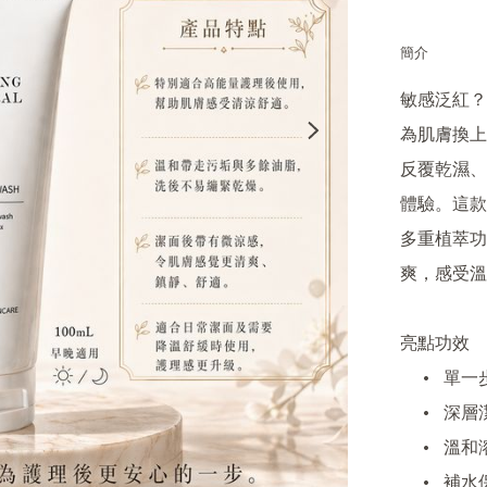
簡介
敏感泛紅？

為肌膚換上一道
反覆乾濕、
體驗。這款
多重植萃功
爽，感受溫
亮點功效

	•	單一步驟即可舒緩敏感、減淡紅腫，助皮膚降溫紓緩

	•	深層潔膚同步抗氧化、排毒

	•	溫和溶解污垢，疏通堵塞毛孔

	•	補水保濕，長效鎖水，改善乾燥及刺激感
