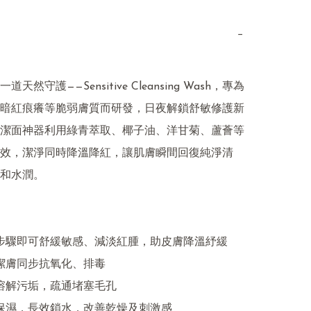
−
天然守護——Sensitive Cleansing Wash，專為
暗紅痕癢等脆弱膚質而研發，日夜解鎖舒敏修護新
潔面神器利用綠青萃取、椰子油、洋甘菊、蘆薈等
效，潔淨同時降溫降紅，讓肌膚瞬間回復純淨清
和水潤。
