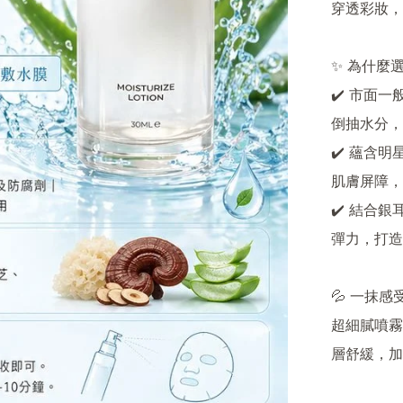
穿透彩妝，
✨ 為什麼選
✔️ 市面
倒抽水分，
✔️ 蘊含
肌膚屏障，
✔️ 結合
彈力，打造
💦 一抹
超細膩噴霧
層舒緩，加