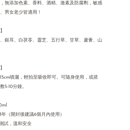
，無添加色素、香料、酒精、激素及防腐劑，敏感
、男女老少皆適用！

】

、銀耳、白茯苓、靈芝、五行草、甘草、蘆薈、山
】

15cm噴灑，輕拍至吸收即可。可隨身使用，或搭
5-10分鐘。

ml

：3年（開封後建議6個月內使用）

感測試，溫和安全
