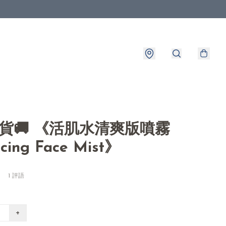
出貨🚚 《活肌水清爽版噴霧
cing Face Mist》
1 評語
+