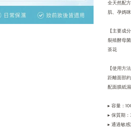
全天然配方
肌、孕媽咪
【主要成分
裂殖酵母菌
茶花

【使用方法
距離面部約
配面膜紙濕敷
▸ 容量：100
▸ 保質期
▸ 通過敏