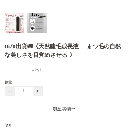
18/8出貨🚚《天然睫毛成長液 — まつ毛の自然
な美しさを目覚めさせる 》
4 評語
數量
−
+
加至購物車
−
簡介