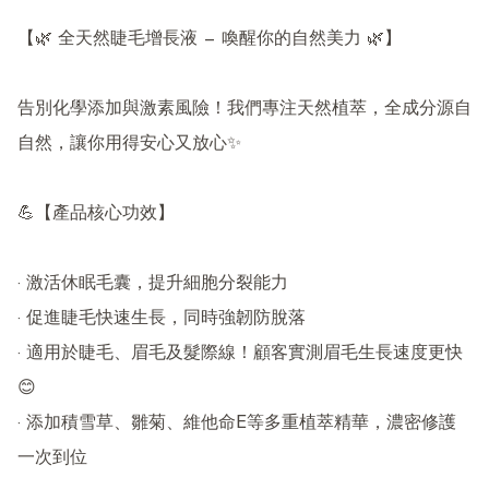
【🌿 全天然睫毛增長液 — 喚醒你的自然美力 🌿】

告別化學添加與激素風險！我們專注天然植萃，全成分源自
自然，讓你用得安心又放心✨

💪【產品核心功效】

· 激活休眠毛囊，提升細胞分裂能力

· 促進睫毛快速生長，同時強韌防脫落

· 適用於睫毛、眉毛及髮際線！顧客實測眉毛生長速度更快
😊

· 添加積雪草、雛菊、維他命E等多重植萃精華，濃密修護
一次到位
