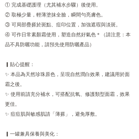
① 完成基礎護理（尤其補水步驟）後使用。

② 取極少量，輕薄塗抹全臉，瞬間勻亮膚色。

③ 可局部疊搽於斑點、痘印位置，加強遮瑕與淡斑。

④ 可作日常素顏霜使用，塑造自然好氣色＊（請注意：本
品不具防曬功能，請預先使用防曬產品）

▎貼心提醒：

✨ 本品為天然珍珠原色，呈現自然潤白效果，建議用於面
霜之後。

✨ 使用前請充分補水，可搭配抗氧、修護類型面霜，效果
更佳。

✨ 痘痘肌與敏感肌請「薄搽」，避免厚敷。

▎一罐兼具保養與美化：
