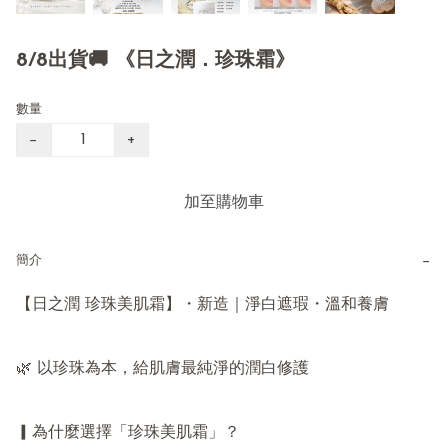
8/8出貨🚚 《日之潤．珍珠霜》
數量
−
+
加至購物車
−
簡介
【日之潤 珍珠美肌霜】・新造｜淨白遮瑕・溫和養膚

🌿 以珍珠為本，給肌膚最純淨的潤白修護

▎為什麼選擇「珍珠美肌霜」？
