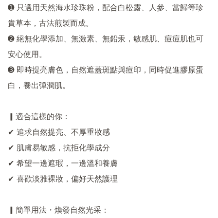
➊ 只選用天然海水珍珠粉，配合白松露、人參、當歸等珍
貴草本，古法煎製而成。

➋ 絕無化學添加、無激素、無鉛汞，敏感肌、痘痘肌也可
安心使用。

➌ 即時提亮膚色，自然遮蓋斑點與痘印，同時促進膠原蛋
白，養出彈潤肌。

▎適合這樣的你：

✔ 追求自然提亮、不厚重妝感

✔ 肌膚易敏感，抗拒化學成分

✔ 希望一邊遮瑕，一邊溫和養膚

✔ 喜歡淡雅裸妝，偏好天然護理

▎簡單用法・煥發自然光采：
