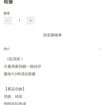
暗瘡
數量
−
+
加至購物車
−
簡介
 《痘消清 》

大量用家回饋一致好評

最快7小時消去暗瘡

【產品功效】

消炎、袪痘

預防痘印形成、
