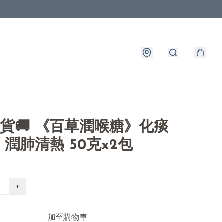
8出貨🚚 《百草潤喉糖》化痰
潤肺清熱 50克x2包
+
加至購物車