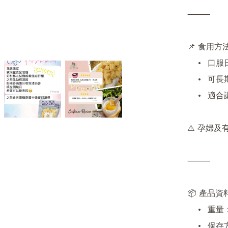
⸻

📌 食用方法
	•	口服日含 7–8 粒

	•	可長期食用

	•	適合講嘢多、喉嚨易乾、轉天氣易咳人士

⚠️ 孕婦
⸻

📦 產品資料
	•	重量：50gx2包

	•	保存方法：存放於陰涼乾燥處，避免陽光直射
