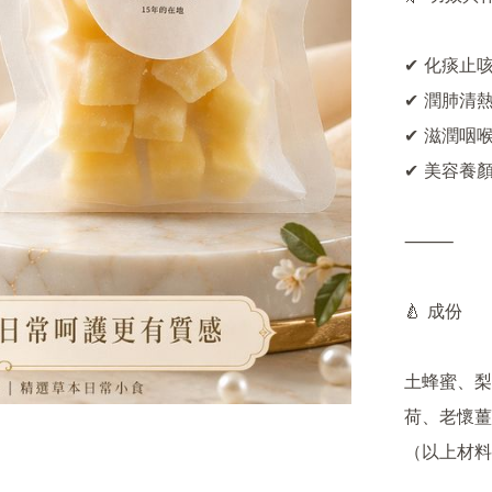
✔ 化痰止咳
✔ 潤肺清熱
✔ 滋潤咽
✔ 美容養
⸻

🍐 成份

土蜂蜜、梨
荷、老懷薑

（以上材料