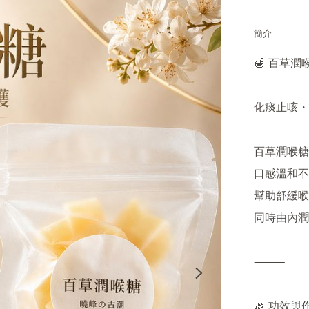
簡介
🍯 百草潤喉
化痰止咳・
百草潤喉糖
口感溫和不
幫助舒緩喉
同時由內潤
⸻

🌿 功效與作