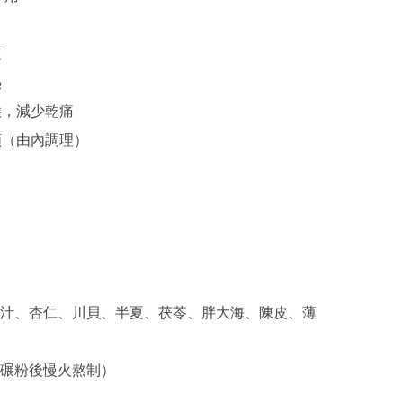




喉，減少乾痛

顏（由內調理）

汁、杏仁、川貝、半夏、茯苓、胖大海、陳皮、薄
碾粉後慢火熬制）
