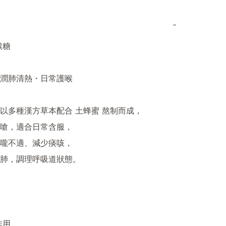
−
糖

潤肺清熱・日常護喉

以多種漢方草本配合 土蜂蜜 熬制而成，

嗆，適合日常含服，

嚨不適、減少痰咳，

肺，調理呼吸道狀態。

用
