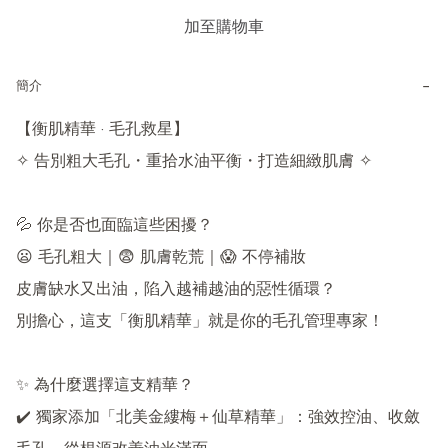
加至購物車
−
簡介
【衡肌精華 · 毛孔救星】

✧ 告別粗大毛孔・重拾水油平衡・打造細緻肌膚 ✧

💦 你是否也面臨這些困擾？

😦 毛孔粗大｜😨 肌膚乾荒｜😱 不停補妝

皮膚缺水又出油，陷入越補越油的惡性循環？

別擔心，這支「衡肌精華」就是你的毛孔管理專家！

✨ 為什麼選擇這支精華？

✔️ 獨家添加「北美金縷梅＋仙草精華」：強效控油、收斂