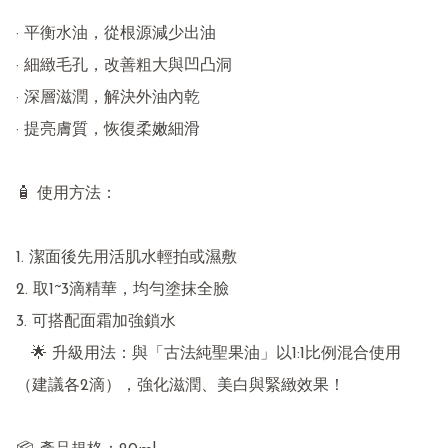
· 平衡水油，從根源減少出油

· 細緻毛孔，改善粗大與凹凸洞

· 深層滋潤，解決外油內乾

· 提亮膚質，恢復柔嫩細滑

🧴 使用方法：

1. 潔面後先用活肌水輕拍或濕敷

2. 取1~3滴精華，均勻塗抹全臉

3. 可搭配面霜加強鎖水

   🌟 升級用法：與「古法純聖果油」以1:1比例混合使用
（建議各2滴），強化滋潤、美白與緊緻效果！
