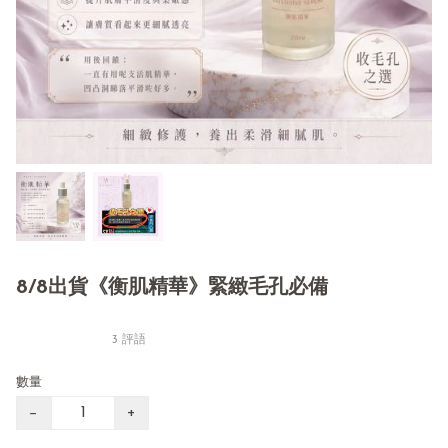
8/8出貨《衡肌精華》緊緻毛孔必備
3 評語
數量
−
+