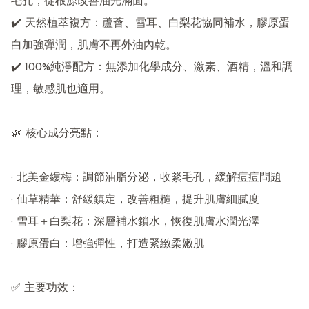
毛孔，從根源改善油光滿面。

✔️ 天然植萃複方：蘆薈、雪耳、白梨花協同補水，膠原蛋
白加強彈潤，肌膚不再外油內乾。

✔️ 100%純淨配方：無添加化學成分、激素、酒精，溫和調
理，敏感肌也適用。

🌿 核心成分亮點：

· 北美金縷梅：調節油脂分泌，收緊毛孔，緩解痘痘問題

· 仙草精華：舒緩鎮定，改善粗糙，提升肌膚細膩度

· 雪耳＋白梨花：深層補水鎖水，恢復肌膚水潤光澤

· 膠原蛋白：增強彈性，打造緊緻柔嫩肌

✅ 主要功效：
