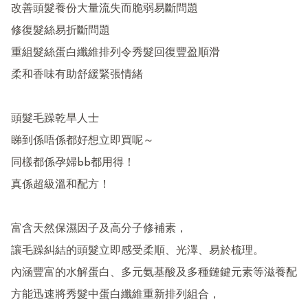
改善頭髮養份大量流失而脆弱易斷問題

修復髮絲易折斷問題

重組髮絲蛋白纖維排列令秀髮回復豐盈順滑

柔和香味有助舒緩緊張情緒

頭髮毛躁乾旱人士

睇到係唔係都好想立即買呢～

同樣都係孕婦bb都用得！

真係超級溫和配方！

富含天然保濕因子及高分子修補素，

讓毛躁糾結的頭髮立即感受柔順、光澤、易於梳理。

內涵豐富的水解蛋白、多元氨基酸及多種鏈鍵元素等滋養配
方能迅速將秀髮中蛋白纖維重新排列組合，
