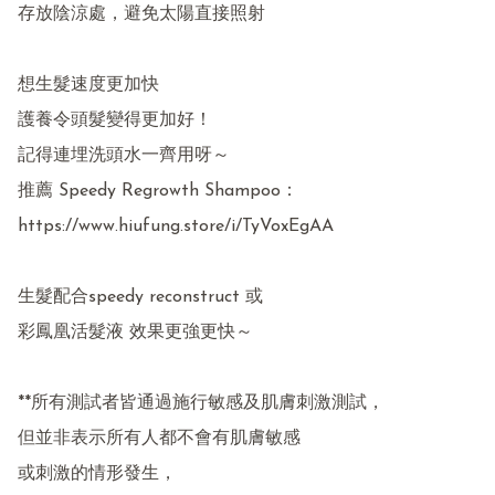
存放陰涼處，避免太陽直接照射

想生髮速度更加快

護養令頭髮變得更加好！

記得連埋洗頭水一齊用呀～

推薦 Speedy Regrowth Shampoo：

https://www.hiufung.store/i/TyVoxEgAA

生髮配合speedy reconstruct 或

彩鳳凰活髮液 效果更強更快～

**所有測試者皆通過施行敏感及肌膚刺激測試，

但並非表示所有人都不會有肌膚敏感

或刺激的情形發生，
