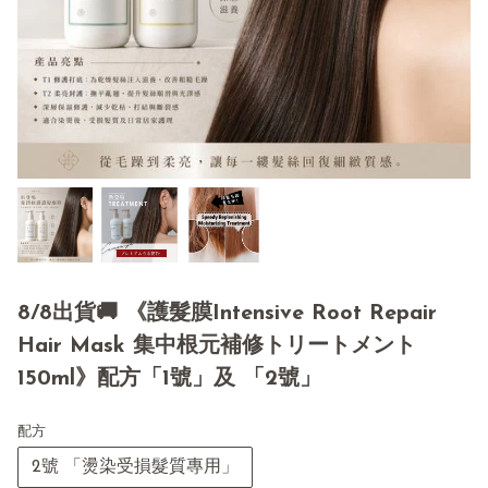
8/8出貨🚚 《護髮膜Intensive Root Repair
Hair Mask 集中根元補修トリートメント
150ml》配方「1號」及 「2號」
配方
2號 「燙染受損髮質專用」