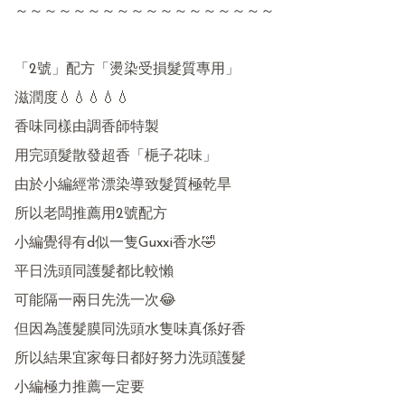
～～～～～～～～～～～～～～～～～～

「2號」配方「燙染受損髮質專用」

滋潤度💧💧💧💧💧

香味同樣由調香師特製

用完頭髮散發超香「梔子花味」

由於小編經常漂染導致髮質極乾旱

所以老闆推薦用2號配方

小編覺得有d似一隻Guxxi香水🤣

平日洗頭同護髮都比較懶 

可能隔一兩日先洗一次😂

但因為護髮膜同洗頭水隻味真係好香

所以結果宜家每日都好努力洗頭護髮

小編極力推薦一定要
