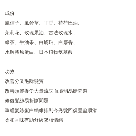
成份：

風信子、風鈴草、丁香、荷荷巴油、

茉莉花、玫瑰果油、古法玫瑰水、

綠茶、牛油果、白琥珀、白麝香、

水解膠原蛋白、日本植物氨基酸

功效：

改善分叉毛躁髮質

改善頭髮養份大量流失而脆弱易斷問題

修復髮絲易折斷問題

重組髮絲蛋白纖維排列令秀髮回復豐盈順滑

柔和香味有助舒緩緊張情緒
