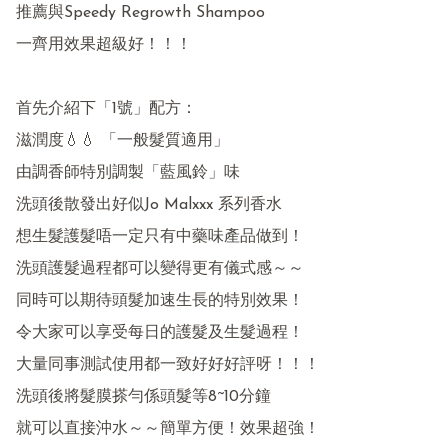
推薦與Speedy Regrowth Shampoo 

一齊用效果超級好！！！

首先介紹下「1號」配方：

滋潤度💧💧 「一般髮質適用」

由調香師特別調製「藍風鈴」味

洗頭後散發出好似Jo Malxxx 系列香水

想生髮護髮唔一定只有中藥味產品做到！

洗頭護髮過程都可以變得更有儀式感～～

同時可以期待頭髮加速生長的特別效果！

令大家可以享受每日的護髮及生髮過程！

大量同事測試使用都一致好好好評呀！！！

洗頭後將髮膜搽勻係頭髮等8~10分鐘

就可以直接沖水～～簡單方便！效果超強！
