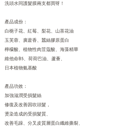
洗頭水同護髮膜兩支都買呀！

產品成份：

白梔子花、紅莓、梨花、山茶花油

玉芙蓉、廣藿香、蠶絲膠原蛋白

檸檬酸、植物性肉荳蔻酸、海藻精華

維他命B5、荷荷巴油、蘆薈、

日本植物氨基酸

產品功效：

加強滋潤受損髮絲

修復及改善因吹頭髮，

燙染造成的受損髮質、

改善毛躁、分叉皮質層蛋白纖維撕裂、
