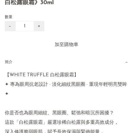
白松露眼霜》30ml
數量
−
+
加至購物車
−
簡介
【WHITE TRUFFLE 白松露眼霜】

✦ 專為眼周抗老設計 · 淡化細紋黑眼圈 · 重現年輕明亮雙眸 
✦

你是否也為眼周細紋、黑眼圈、鬆弛和暗沉所困擾？

這款「白松露眼霜」嚴選珍稀白松露與多重高效成分，

深入修護脆弱眼肌，賦予長效保濕與緊緻能量，
