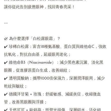
讓你從此告別疲憊眼神，找回青春亮采！

---

🌿 為什麼選擇「白松露眼霜」？

✔️ 珍稀白松露：富含18種氨基酸、蛋白質與維他命C，強效
抗氧化，對抗自由基，延緩眼周老化；

✔️ 維他命B3（Niacinamide）：減少黑色素沉澱、淡化黑
眼圈，促進膠原蛋白生成，改善細紋；

✔️ 透明質酸鈉：攜帶1000倍保濕力，深層潤澤眼周，減少
乾紋與皺紋；

✔️ 德國洋甘菊 + 玫瑰：舒緩敏感、減緩炎症，收縮微血
管，改善黑眼圈與浮腫；

✔️ 天然可可 + 歐錦葵：抵禦光損傷、深層鎖水，活化細