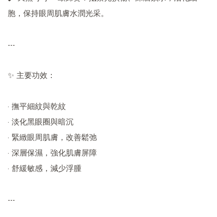
胞，保持眼周肌膚水潤光采。

---

✨ 主要功效：

· 撫平細紋與乾紋

· 淡化黑眼圈與暗沉

· 緊緻眼周肌膚，改善鬆弛

· 深層保濕，強化肌膚屏障

· 舒緩敏感，減少浮腫

---
