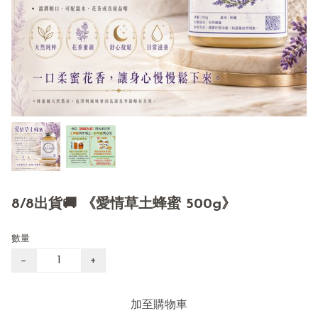
8/8出貨🚚 《愛情草土蜂蜜 500g》
數量
−
+
加至購物車