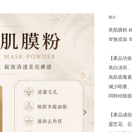
簡介
美肌膜粉 
💯無添加 
【產品功效
美白淡班、
為肌底毒素
減少暗瘡、
同時袪除面
【產品成份
靈芝花、石