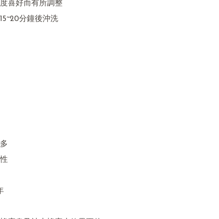
度喜好而有所調整

5~20分鐘後沖洗

 

 


