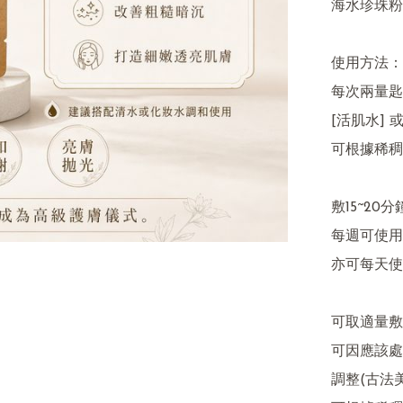
海水珍珠粉
使用方法：

每次兩量匙(1
[活肌水] 
可根據稀稠
敷15~20分
每週可使用
亦可每天使
可取適量敷於局
可因應該處
調整(古法美