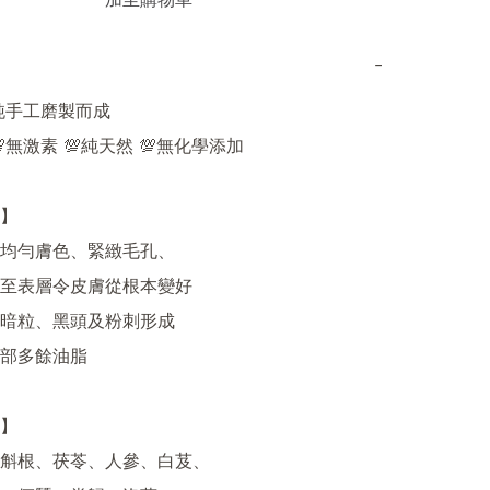
加至購物車
−
純手工磨製而成

💯無激素 💯純天然 💯無化學添加

】

均勻膚色、緊緻毛孔、

至表層令皮膚從根本變好

暗粒、黑頭及粉刺形成

部多餘油脂

】

斛根、茯苓、人參、白芨、
