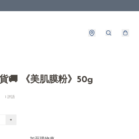
出貨🚚 《美肌膜粉》50g
1 評語
+