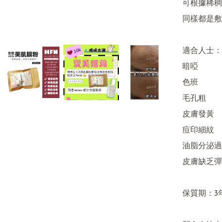
可根據稀稠
同樣都是敷1
適合人士：

暗啞 

色班

毛孔粗

皮膚發黃

痘印細紋 

油脂分泌過多
皮膚缺乏彈性
保質期：3年