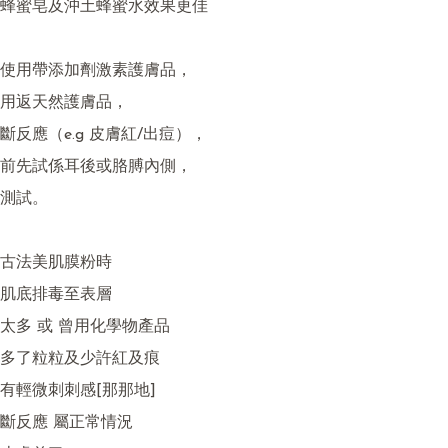
蜂蜜皂及沖土蜂蜜水效果更佳

使用帶添加劑激素護膚品，

用返天然護膚品，

反應（e.g 皮膚紅/出痘），

前先試係耳後或胳膊內側，

測試。

古法美肌膜粉時 

肌底排毒至表層

太多 或 曾用化學物產品

多了粒粒及少許紅及痕

有輕微刺刺感[那那地]

斷反應 屬正常情況
