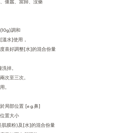
、僵蠶、當歸、沒藥

0g)調和 

或[溫水]使用，

度喜好調整[水]的混合份量

鐘洗掉。

兩次至三次。

用。

部位置 [e.g.鼻]

位置大小

肌膜粉)及[水]的混合份量
