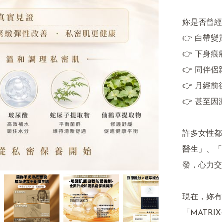
妳是否曾經
👉 白帶變
👉 下身痕
👉 同伴
👉 月經
👉 甚至
許多女性都
醫生」、「
發，心力交瘁
現在，妳有
「MATRI