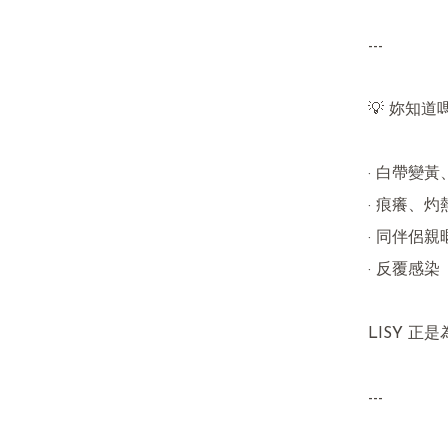
---

💡 妳知道
· 白帶變
· 痕癢、灼
· 同伴侶
· 反覆感
LISY 正
---
