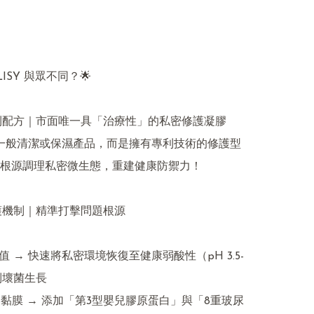
LISY 與眾不同？🌟

利配方｜市面唯一具「治療性」的私密修護凝膠

不是一般清潔或保濕產品，而是擁有專利技術的修護型
根源調理私密微生態，重建健康防禦力！

護機制｜精準打擊問題根源

pH 值 → 快速將私密環境恢復至健康弱酸性（pH 3.5-
制壞菌生長

修復黏膜 → 添加「第3型嬰兒膠原蛋白」與「8重玻尿