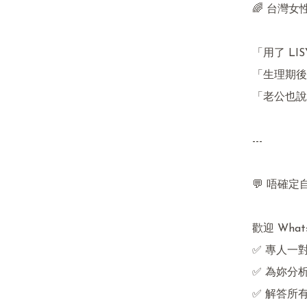
🌈 台灣女性
「用了 LI
「生理期後
「老公也說
---

💬 唔確
歡迎 Whats
✅ 專人一
✅ 為妳分
✅ 解答所