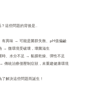
嗎？這些問題的背後是…

黃、有異味 → 可能是菌群失衡、pH值偏鹼

熱 → 微環境受破壞，壞菌滋生

親暱時、水分不足 → 黏膜乾燥、彈性不足

染 → 傳統治療僅壓制症狀，未重建健康環境

是為了解決這些問題而誕生！
