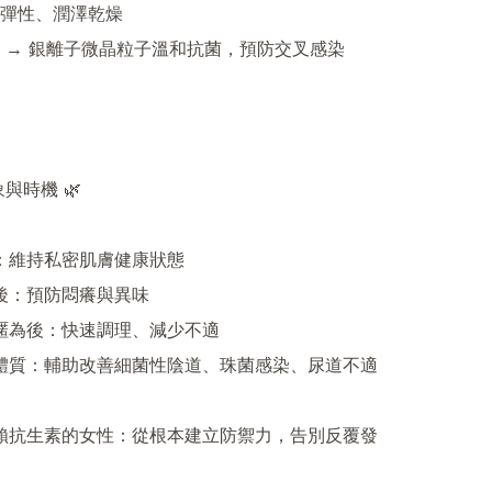
彈性、潤澤乾燥

防護 → 銀離子微晶粒子溫和抗菌，預防交叉感染

與時機 🌿

養：維持私密肌膚健康狀態

前後：預防悶癢與異味

親暱為後：快速調理、減少不適

染體質：輔助改善細菌性陰道、珠菌感染、尿道不適
依賴抗生素的女性：從根本建立防禦力，告別反覆發