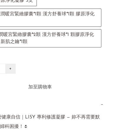
膠原淨化凝膠*3支
水潤暖宮緊緻膠囊*1顆 漢方舒養球*1顆 膠原淨化
潤暖宮緊緻膠囊*2顆 漢方舒養球*1 顆膠原淨化
支 新肌之鑰*1顆
+
加至購物車
−
密健康自信｜LISY 專利修護凝膠 — 妳不再需要默
婦科困擾！🌷
