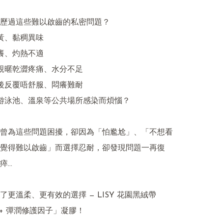
歷過這些難以啟齒的私密問題？

黃、黏稠異味

癢、灼熱不適

侶親暱乾澀疼痛、水分不足

前後反覆唔舒服、悶癢難耐

因游泳池、溫泉等公共場所感染而煩惱？

曾為這些問題困擾，卻因為「怕尷尬」、「不想看
覺得難以啟齒」而選擇忍耐，卻發現問題一再復
…

了更溫柔、更有效的選擇 — LISY 花園黑絨帶
X+ 彈潤修護因子」凝膠！
