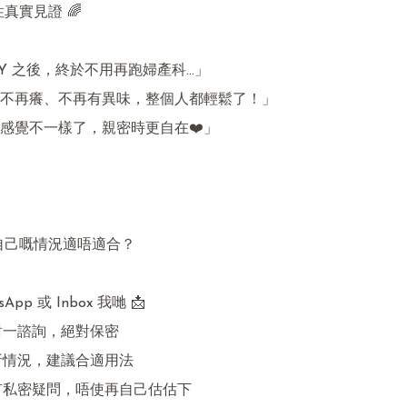
真實見證 🌈

SY 之後，終於不用再跑婦產科…」

不再癢、不再有異味，整個人都輕鬆了！」

感覺不一樣了，親密時更自在❤️」

定自己嘅情況適唔適合？

App 或 Inbox 我哋 📩

對一諮詢，絕對保密

析情況，建議合適用法

有私密疑問，唔使再自己估估下
