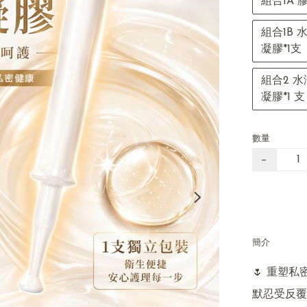
組合1A 
組合1B 
凝膠*1支
組合2 水
凝膠*1 
數量
−
簡介
🌷 重塑私
默忍受反覆