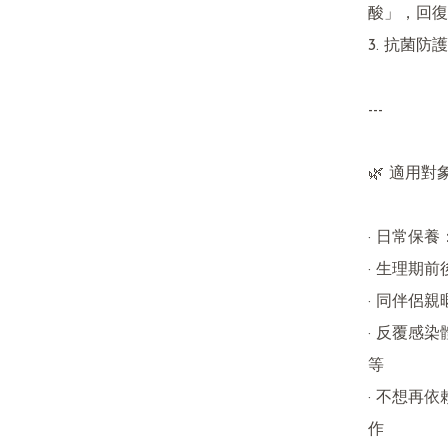
酸」，回復
3. 抗菌
---

🌿 適用對象
· 日常保
· 生理期
· 同伴侶
· 反覆感
等

· 不想再
作
