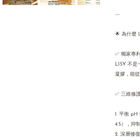
---

🌟 為什麼 
✅ 獨家專
LISY 
凝膠，能從
✅ 三維修
1. 平衡 
4.5），抑
2. 深層